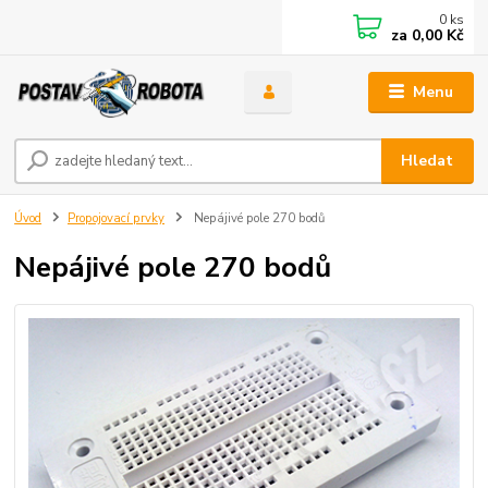
0
ks
za
0,00 Kč
Menu
Hledat
Úvod
Propojovací prvky
Nepájivé pole 270 bodů
Nepájivé pole 270 bodů