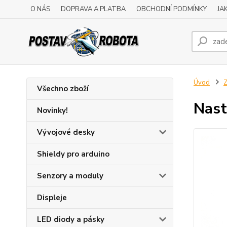
O NÁS
DOPRAVA A PLATBA
OBCHODNÍ PODMÍNKY
JA
Úvod
Z
Všechno zboží
Nast
Novinky!
Vývojové desky
Shieldy pro arduino
Senzory a moduly
Displeje
LED diody a pásky