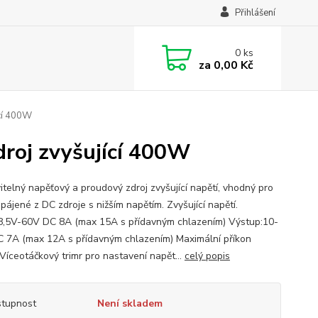
Přihlášení
0
ks
za
0,00 Kč
ící 400W
droj zvyšující 400W
itelný napěťový a proudový zdroj zvyšující napětí, vhodný pro
pájené z DC zdroje s nižším napětím. Zvyšující napětí.
8,5V-60V DC 8A (max 15A s přídavným chlazením) Výstup:10-
 7A (max 12A s přídavným chlazením) Maximální příkon
íceotáčkový trimr pro nastavení napět...
celý popis
tupnost
Není skladem