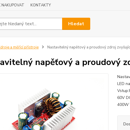
K NAKUPOVAT
KONTAKTY
Hledat
droje a měřící přístroje
Nastavitelný napěťový a proudový zdroj zvyšuj
avitelný napěťový a proudový z
Nastav
LED na
Vstup:
60V DC
400W V
Dos