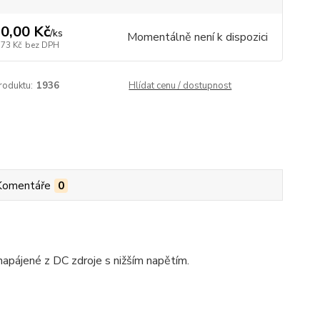
0,00 Kč
/
ks
Momentálně není k dispozici
,73 Kč
bez DPH
roduktu:
1936
Hlídat cenu / dostupnost
Komentáře
0
napájené z DC zdroje s nižším napětím.