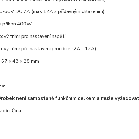
0-60V DC 7A (max 12A s přídavným chlazením)
í příkon 400W
ový trimr pro nastavení napětí
ový trimr pro nastavení proudu (0,2A - 12A)
 67 x 48 x 28 mm
a:
ýrobek není samostaně funkčním celkem a může vyžadova
odu: Čína.