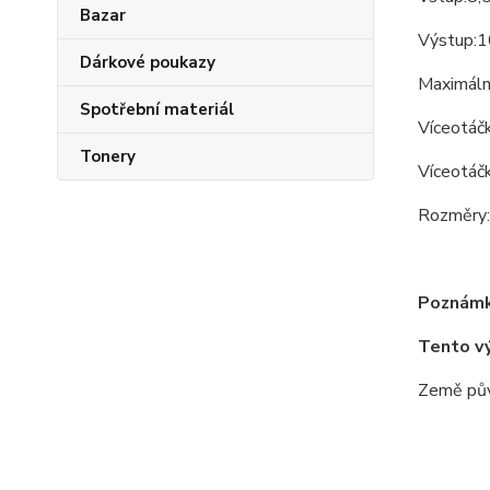
Bazar
Výstup:1
Dárkové poukazy
Maximáln
Spotřební materiál
Víceotáčk
Tonery
Víceotáčk
Rozměry:
Poznámk
Tento v
Země pův