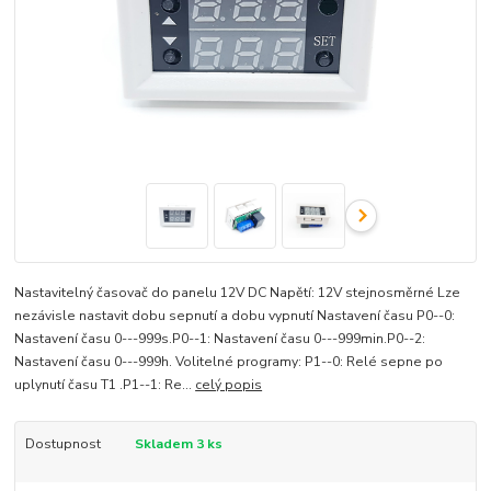
Nastavitelný časovač do panelu 12V DC Napětí: 12V stejnosměrné Lze
nezávisle nastavit dobu sepnutí a dobu vypnutí Nastavení času P0--0:
Nastavení času 0---999s.P0--1: Nastavení času 0---999min.P0--2:
Nastavení času 0---999h. Volitelné programy: P1--0: Relé sepne po
uplynutí času T1 .P1--1: Re...
celý popis
Dostupnost
Skladem 3 ks