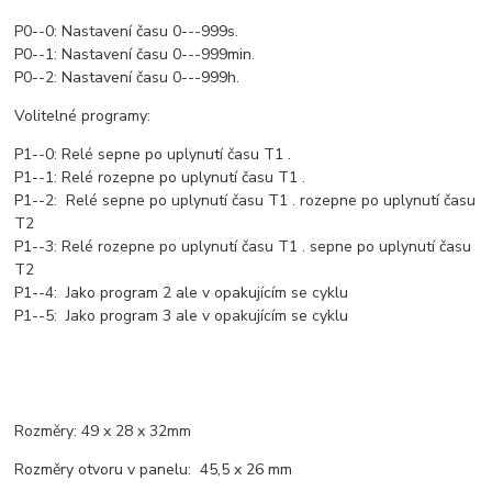
P0--0: Nastavení času 0---999s.
P0--1: Nastavení času 0---999min.
P0--2: Nastavení času 0---999h.
Volitelné programy:
P1--0: Relé sepne po uplynutí času T1 .
P1--1: Relé rozepne po uplynutí času T1 .
P1--2: Relé sepne po uplynutí času T1 . rozepne po uplynutí času
T2
P1--3: Relé rozepne po uplynutí času T1 . sepne po uplynutí času
T2
P1--4: Jako program 2 ale v opakujícím se cyklu
P1--5: Jako program 3 ale v opakujícím se cyklu
Rozměry: 49 x 28 x 32mm
Rozměry otvoru v panelu: 45,5 x 26 mm