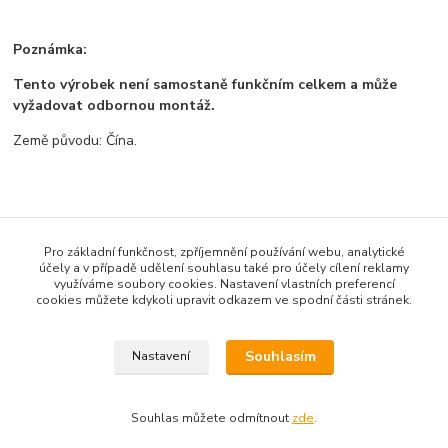
Poznámka:
Tento výrobek není samostaně funkčním celkem a může
vyžadovat odbornou montáž.
Země původu: Čína.
Zboží zařazeno v kategoriích
Pro základní funkčnost, zpříjemnění používání webu, analytické
Všechno zboží
účely a v případě udělení souhlasu také pro účely cílení reklamy
využíváme soubory cookies. Nastavení vlastních preferencí
Moduly
cookies můžete kdykoli upravit odkazem ve spodní části stránek.
Zdroje
Souhlasím
Nastavení
Souhlas můžete odmítnout
zde
.
Vytvořeno na
Eshop-rychle.cz