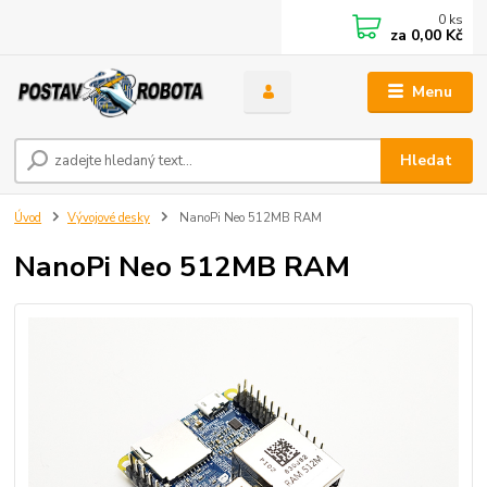
0
ks
za
0,00 Kč
Menu
Hledat
Úvod
Vývojové desky
NanoPi Neo 512MB RAM
NanoPi Neo 512MB RAM