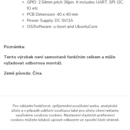
GPIO: 2.54mm pitch 36pin. It includes UART, SPI, I2C,
IO etc
PCB Dimension: 40 x 40 mm
Power Supply: DC 5V/2A
OS/Software: u-boot and UbuntuCore
Poznámka:
Tento výrobek není samostaně funkčním celkem a může
vyžadovat odbornou montáž.
Země původu: Čína.
Zboží zařazeno v kategoriích
Pro základní funkčnost, zpříjemnění používání webu, analytické
Všechno zboží
účely a v případě udělení souhlasu také pro účely cílení reklamy
využíváme soubory cookies. Nastavení vlastních preferencí
Vývojové desky
cookies můžete kdykoli upravit odkazem ve spodní části stránek.
NanoPi