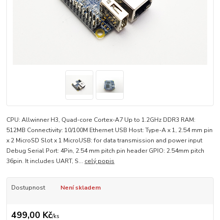
CPU: Allwinner H3, Quad-core Cortex-A7 Up to 1.2GHz DDR3 RAM:
512MB Connectivity: 10/100M Ethernet USB Host: Type-A x 1, 2.54 mm pin
x 2 MicroSD Slot x 1 MicroUSB: for data transmission and power input
Debug Serial Port: 4Pin, 2.54 mm pitch pin header GPIO: 2.54mm pitch
36pin. It includes UART, S...
celý popis
Dostupnost
Není skladem
499,00 Kč
/
ks