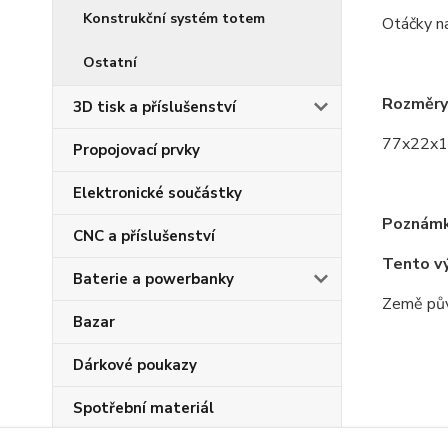
Konstrukční systém totem
Otáčky n
Ostatní
Rozměry
3D tisk a příslušenství
77x22x
Propojovací prvky
Elektronické součástky
Poznámk
CNC a příslušenství
Tento v
Baterie a powerbanky
Země pův
Bazar
Dárkové poukazy
Spotřební materiál
Zboží 