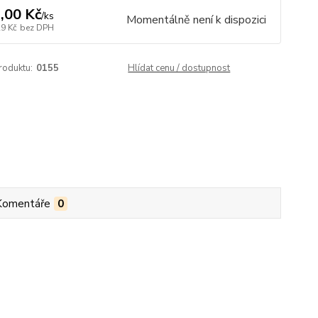
,00 Kč
/
ks
Momentálně není k dispozici
29 Kč
bez DPH
roduktu:
0155
Hlídat cenu / dostupnost
Komentáře
0