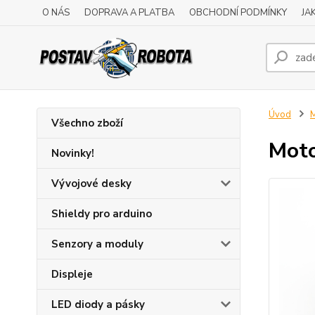
O NÁS
DOPRAVA A PLATBA
OBCHODNÍ PODMÍNKY
JA
Úvod
M
Všechno zboží
Moto
Novinky!
Vývojové desky
Shieldy pro arduino
Senzory a moduly
Displeje
LED diody a pásky