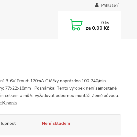
Přihlášení
0
ks
za
0,00 Kč
ní: 3-6V Proud: 120mA Otáčky naprázdno:100-240/min
y: 77x22x18mm Poznámka: Tento výrobek není samostaně
ím celkem a může vyžadovat odbornou montáž. Země původu:
elý popis
tupnost
Není skladem