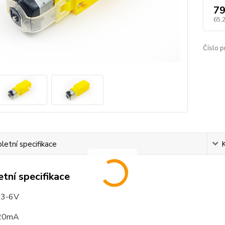
79
65,
Číslo p
etní specifikace
tní specifikace
: 3-6V
120mA