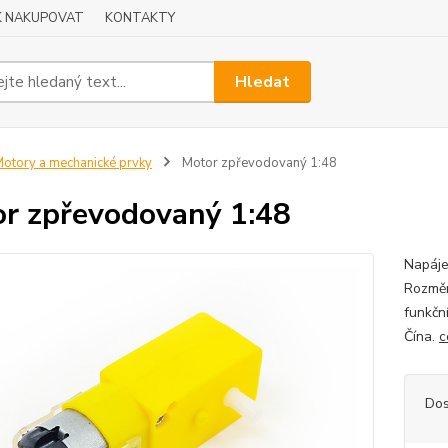
K NAKUPOVAT
KONTAKTY
Hledat
otory a mechanické prvky
Motor zpřevodovaný 1:48
r zpřevodovaný 1:48
Napáje
Rozměr
funkčn
Čína.
c
Dos