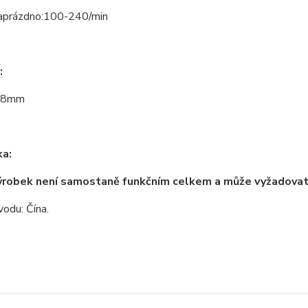
aprázdno:100-240/min
:
18mm
a:
ýrobek není samostaně funkčním celkem a může vyžadova
odu: Čína.
zařazeno v kategoriích