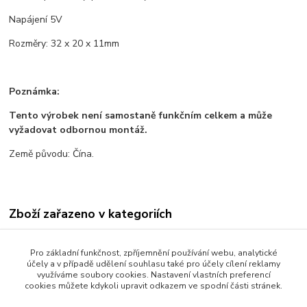
Napájení 5V
Rozměry: 32 x 20 x 11mm
Poznámka:
Tento výrobek není samostaně funkčním celkem a může
vyžadovat odbornou montáž.
Země původu: Čína.
Zboží zařazeno v kategoriích
Všechno zboží
Pro základní funkčnost, zpříjemnění používání webu, analytické
Senzory a moduly
účely a v případě udělení souhlasu také pro účely cílení reklamy
využíváme soubory cookies. Nastavení vlastních preferencí
Senzory
cookies můžete kdykoli upravit odkazem ve spodní části stránek.
Moduly