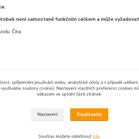
a:
ýrobek není samostaně funkčním celkem a může vyžadova
odu: Čína.
zařazeno v kategoriích
čnost, zpříjemnění používání webu, analytické účely a v případě udělení
no zboží
Motory a mechanické
CNC 
y využíváme soubory cookies. Nastavení vlastních preferencí cookies mů
prvky
odkazem ve spodní části stránek.
Souhlasím
Nastavení
Souhlas můžete odmítnout
zde
.