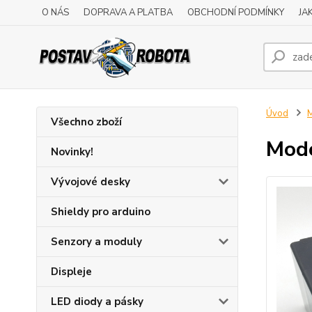
O NÁS
DOPRAVA A PLATBA
OBCHODNÍ PODMÍNKY
JA
Úvod
M
Všechno zboží
Mode
Novinky!
Vývojové desky
Shieldy pro arduino
Senzory a moduly
Displeje
LED diody a pásky