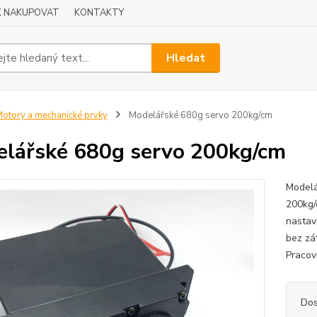
K NAKUPOVAT
KONTAKTY
Hledat
otory a mechanické prvky
Modelářské 680g servo 200kg/cm
lářské 680g servo 200kg/cm
Modelá
200kg/
nastav
bez zá
Pracov
Dos