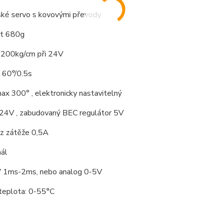
ké servo s kovovými převody
t 680g
200kg/cm při 24V
: 60°/0.5s
x 300° , elektronicky nastavitelný
 24V , zabudovaný BEC regulátor 5V
z zátěže 0,5A
nál
1ms-2ms, nebo analog 0-5V
 teplota: 0-55°C