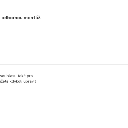
t odbornou montáž.
 souhlasu také pro
a příslušenství
Servomotory
žete kdykoli upravit
Vytvořeno na
Eshop-rychle.cz