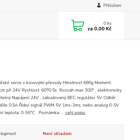
Přihlášení
0
ks
za
0,00 Kč
řské servo s kovovými převody Hmotnost 680g Moment:
cm při 24V Rychlost: 60°/0.5s Rozsah max 300° , elektronicky
itelný Napájení 24V , zabudovaný BEC regulátor 5V Odběr
těže 0,5A Řidicí signál PWM 5V 1ms-2ms, nebo analog 0-5V
ní teplota: 0-55°C Poznámka: ...
celý popis
tupnost
Není skladem