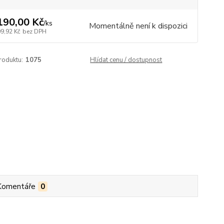
190,00 Kč
/
ks
Momentálně není k dispozici
09,92 Kč
bez DPH
roduktu:
1075
Hlídat cenu / dostupnost
Komentáře
0