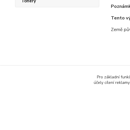
Tonery
Poznámk
Tento v
Země pův
Zboží 
Pro základní funk
Všech
účely cílení reklam