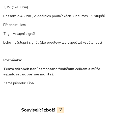
3,3V (1-400cm)
Rozsah: 2-450cm , v ideálních podmínkách. Úhel max 15 stupňů
Přesnost: 1cm
Trig - vstupní signál
Echo - výstupní signál (dle prodlevy lze vypočítat vzdálenost)
Poznámka:
Tento výrobek není samostaně funkčním celkem a může
vyžadovat odbornou montáž.
Země původu: Čína.
Související zboží
2