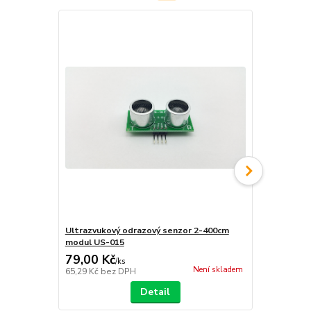
Ultrazvukový odrazový senzor 2-400cm
Ultrazvukov
modul US-015
modul 3,3-5
79,00 Kč
59,00 Kč
/
ks
Není skladem
65,29 Kč
bez DPH
48,76 Kč
bez
Detail