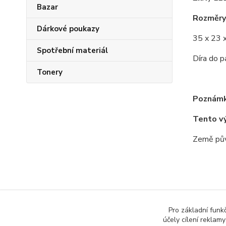
Bazar
Rozměry
Dárkové poukazy
35 x 23
Spotřební materiál
Díra do 
Tonery
Poznámk
Tento v
Země pův
Zboží 
Pro základní funk
účely cílení reklam