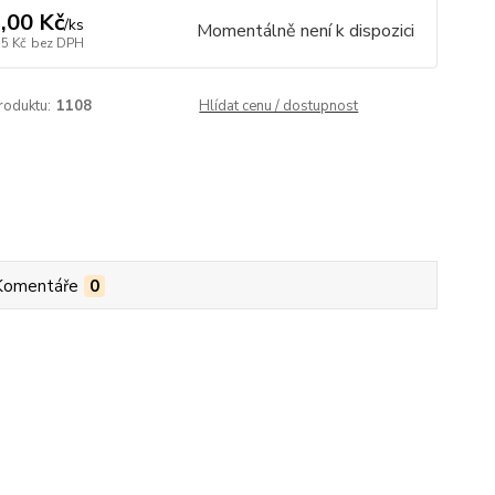
,00 Kč
/
ks
Momentálně není k dispozici
55 Kč
bez DPH
roduktu:
1108
Hlídat cenu / dostupnost
Komentáře
0