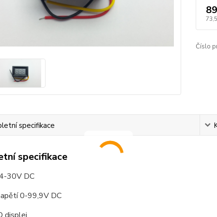
89
73,
Číslo p
etní specifikace
tní specifikace
 4-30V DC
apětí 0-99,9V DC
 displej