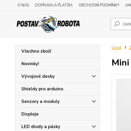
O NÁS
DOPRAVA A PLATBA
OBCHODNÍ PODMÍNKY
JA
Úvod
Z
Všechno zboží
Mini
Novinky!
Vývojové desky
Shieldy pro arduino
Senzory a moduly
Displeje
LED diody a pásky