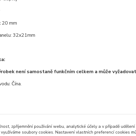
 x 20 mm
panelu: 32x21mm
a:
ýrobek není samostaně funkčním celkem a může vyžadova
odu: Čína.
zařazeno v kategoriích
čnost, zpříjemnění používání webu, analytické účely a v případě udělení
y využíváme soubory cookies. Nastavení vlastních preferencí cookies mů