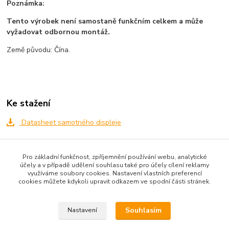
Poznámka:
Tento výrobek není samostaně funkčním celkem a může
vyžadovat odbornou montáž.
Země původu: Čína.
Ke stažení
Datasheet samotného displeje
Pro základní funkčnost, zpříjemnění používání webu, analytické
Zboží zařazeno v kategoriích
účely a v případě udělení souhlasu také pro účely cílení reklamy
využíváme soubory cookies. Nastavení vlastních preferencí
Všechno zboží
cookies můžete kdykoli upravit odkazem ve spodní části stránek.
Displeje
Souhlasím
Nastavení