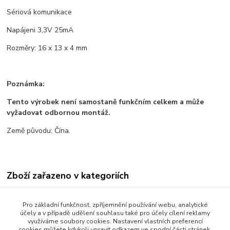
Sériová komunikace
Napájeni 3,3V 25mA
Rozměry: 16 x 13 x 4 mm
Poznámka:
Tento výrobek není samostaně funkčním celkem a může
vyžadovat odbornou montáž.
Země původu: Čína.
Zboží zařazeno v kategoriích
Všechno zboží
Pro základní funkčnost, zpříjemnění používání webu, analytické
Senzory a moduly
účely a v případě udělení souhlasu také pro účely cílení reklamy
využíváme soubory cookies. Nastavení vlastních preferencí
Senzory
cookies můžete kdykoli upravit odkazem ve spodní části stránek.