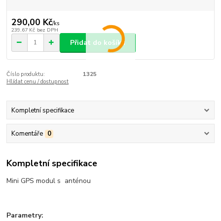
290,00 Kč
/
ks
239,67 Kč
bez DPH
Přidat do košíku
Číslo produktu:
1325
Hlídat cenu / dostupnost
Kompletní specifikace
Komentáře
0
Kompletní specifikace
Mini GPS modul s anténou
Parametry: