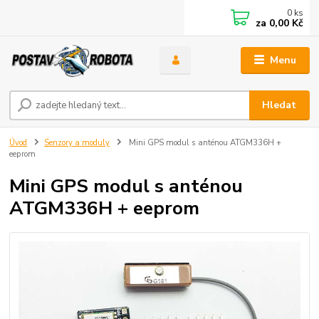
0
ks
za
0,00 Kč
Menu
Hledat
Úvod
Senzory a moduly
Mini GPS modul s anténou ATGM336H +
eeprom
Mini GPS modul s anténou
ATGM336H + eeprom