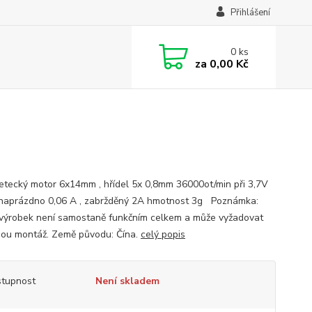
Přihlášení
0
ks
za
0,00 Kč
letecký motor 6x14mm , hřídel 5x 0,8mm 36000ot/min při 3,7V
naprázdno 0,06 A , zabržděný 2A hmotnost 3g Poznámka:
výrobek není samostaně funkčním celkem a může vyžadovat
ou montáž. Země původu: Čína.
celý popis
tupnost
Není skladem