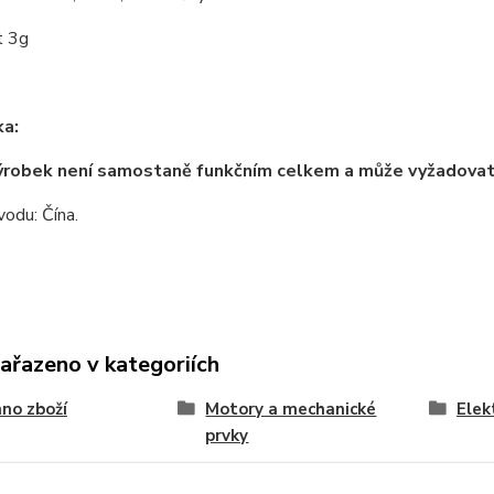
t 3g
a:
ýrobek není samostaně funkčním celkem a může vyžadova
odu: Čína.
zařazeno v kategoriích
no zboží
Motory a mechanické
Elek
prvky