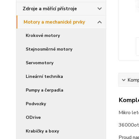
Zdroje a měřící přístroje
Motory a mechanické prvky
Krokové motory
Stejnosměrné motory
Servomotory
Lineární technika
Kompl
Pumpy a čerpadla
Komple
Podvozky
Mikro le
ODrive
36000ot/
Krabičky a boxy
Proud na