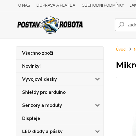
O NÁS
DOPRAVA A PLATBA
OBCHODNÍ PODMÍNKY
JA
Úvod
M
Všechno zboží
Mikr
Novinky!
Vývojové desky
Shieldy pro arduino
Senzory a moduly
Displeje
LED diody a pásky