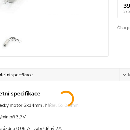
39
32,
Číslo p
etní specifikace
tní specifikace
tecký motor 6x14mm , hřídel 5x 0,8mm
min při 3,7V
prázdno 0,06 A , zabržděný 2A