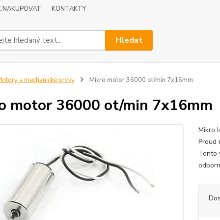
K NAKUPOVAT
KONTAKTY
Hledat
otory a mechanické prvky
Mikro motor 36000 ot/min 7x16mm
o motor 36000 ot/min 7x16mm
Mikro 
Proud 
Tento 
odborn
Dos