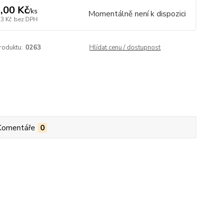
,00 Kč
/
ks
Momentálně není k dispozici
23 Kč
bez DPH
roduktu:
0263
Hlídat cenu / dostupnost
Komentáře
0