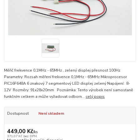
Měřič frekvence 0,1MHz - 65MHz , zelený displej přesnost 100Hz
Parametry: Rozsah měření frekvence 0,1MHz - 65MHz Mikroprocesor
PIC16F648A 6 znakový 7 segmentový LED displej zelený Napájení: 8-
12V Rozměry: 91x28x20mm Poznámka: Tento výrobek není samostaně
funkčním celkem a může vyžadovat odborn...
celý popis
Dostupnost
Není skladem
449,00 Kč
/
ks
371,07 Kč
bez DPH