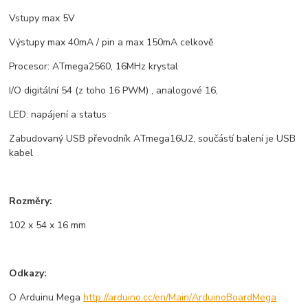
Vstupy max 5V
Výstupy max 40mA / pin a max 150mA celkově
Procesor: ATmega2560, 16MHz krystal
I/O digitální 54 (z toho 16 PWM) , analogové 16,
LED: napájení a status
Zabudovaný USB převodník ATmega16U2, součástí balení je USB
kabel
Rozměry:
102 x 54 x 16 mm
Odkazy:
O Arduinu Mega
http://arduino.cc/en/Main/ArduinoBoardMega