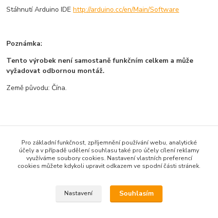
Stáhnutí Arduino IDE
http://arduino.cc/en/Main/Software
Poznámka:
Tento výrobek není samostaně funkčním celkem a může
vyžadovat odbornou montáž.
Země původu: Čína.
Zboží zařazeno v kategoriích
Pro základní funkčnost, zpříjemnění používání webu, analytické
Všechno zboží
účely a v případě udělení souhlasu také pro účely cílení reklamy
využíváme soubory cookies. Nastavení vlastních preferencí
Vývojové desky
cookies můžete kdykoli upravit odkazem ve spodní části stránek.
Arduino-kompatibilní
Souhlasím
Nastavení