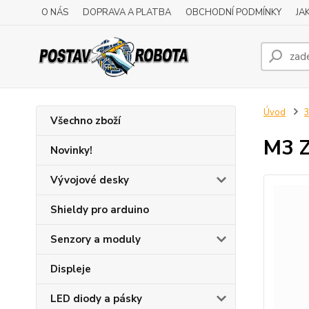
O NÁS
DOPRAVA A PLATBA
OBCHODNÍ PODMÍNKY
JA
Úvod
3
Všechno zboží
M3 Z
Novinky!
Vývojové desky
Shieldy pro arduino
Senzory a moduly
Displeje
LED diody a pásky