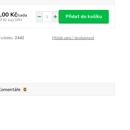
,00 Kč
/
sada
Přidat do košíku
97 Kč
bez DPH
roduktu:
2442
Hlídat cenu / dostupnost
Komentáře
0