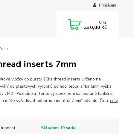
Přihlášení
0
ks
za
0,00 Kč
s 7mm
thread inserts 7mm
itové vložky do plastu 10ks thread inserts Určeno na
vání do plastových výrobků pomocí tepla. šířka 5mm výška
vit M3 Poznámka: Tento výrobek není samostaně funkčním
 a může vyžadovat odbornou montáž. Země původu: Čína.
celý
tupnost
Skladem 19 sada