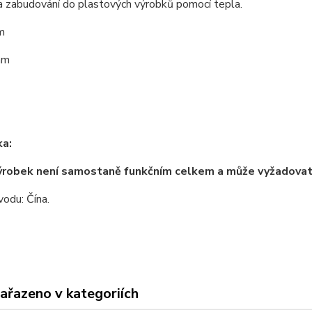
a zabudování do plastových výrobků pomocí tepla.
m
mm
a:
ýrobek není samostaně funkčním celkem a může vyžadova
odu: Čína.
zařazeno v kategoriích