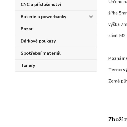
Určeno n
CNC a příslušenství
šířka 5m
Baterie a powerbanky
výška 7
Bazar
závit M3
Dárkové poukazy
Spotřební materiál
Poznámk
Tonery
Tento v
Země pův
Zboží 