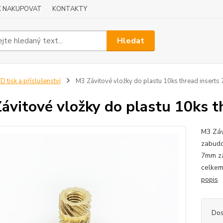
K NAKUPOVAT
KONTAKTY
Hledat
D tisk a příslušenství
M3 Závitové vložky do plastu 10ks thread insert
ávitové vložky do plastu 10ks 
M3 Záv
zabudo
7mm zá
celkem
popis
Dos