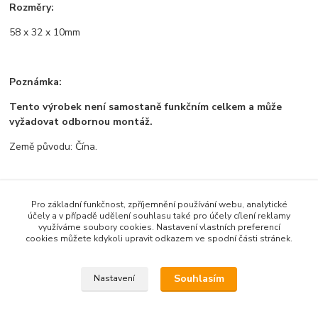
Rozměry:
58 x 32 x 10mm
Poznámka:
Tento výrobek není samostaně funkčním celkem a může
vyžadovat odbornou montáž.
Země původu: Čína.
Pro základní funkčnost, zpříjemnění používání webu, analytické
Zboží zařazeno v kategoriích
účely a v případě udělení souhlasu také pro účely cílení reklamy
využíváme soubory cookies. Nastavení vlastních preferencí
Všechno zboží
cookies můžete kdykoli upravit odkazem ve spodní části stránek.
Displeje
Souhlasím
Nastavení