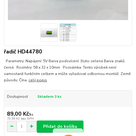
řadič HD44780
Parametry: Napájení: 5V Barva podsvícení: žluto-zelená Barva znaků:
černá Rozměry: 58 x 32 x 10mm Poznámka: Tento výrobek není
samostaně funkčním celkem a může vyžadovat odbornou montáž. Země
původu: Čína.
celý popis
Dostupnost
Skladem 3 ks
89,00 Kč
/
ks
73,55 Kč
bez DPH
Přidat do košíku