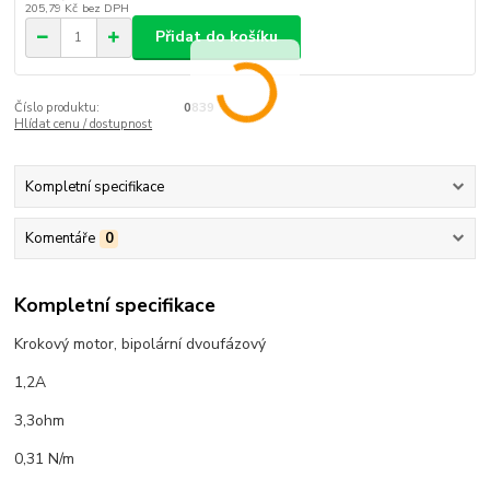
205,79 Kč
bez DPH
Přidat do košíku
Číslo produktu:
0839
Hlídat cenu / dostupnost
Kompletní specifikace
Komentáře
0
Kompletní specifikace
Krokový motor, bipolární dvoufázový
1,2A
3,3ohm
0,31 N/m