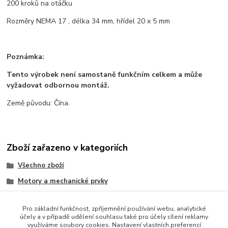
200 kroků na otáčku
Rozměry NEMA 17 , délka 34 mm, hřídel 20 x 5 mm
Poznámka:
Tento výrobek není samostaně funkčním celkem a může
vyžadovat odbornou montáž.
Země původu: Čína.
Zboží zařazeno v kategoriích
Všechno zboží
Motory a mechanické prvky
3D tisk a příslušenství
Pro základní funkčnost, zpříjemnění používání webu, analytické
CNC a příslušenství
účely a v případě udělení souhlasu také pro účely cílení reklamy
využíváme soubory cookies. Nastavení vlastních preferencí