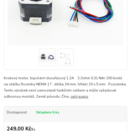
Krokový motor, bipolární dvoufázový 1,2A 3,3ohm 0,31 N/m 200 kroků
na otáčku Rozměry NEMA 17 , délka 34 mm, hřídel 20 x 5 mm Poznámka:
Tento výrobek není samostaně funkčním celkem a může vyžadovat
odbornou montáž. Země původu: Čína.
celý popis
Dostupnost
Skladem 5 ks
249,00 Kč
/
ks