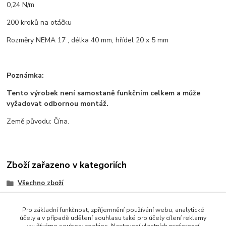
0,24 N/m
200 kroků na otáčku
Rozměry NEMA 17 , délka 40 mm, hřídel 20 x 5 mm
Poznámka:
Tento výrobek není samostaně funkčním celkem a může
vyžadovat odbornou montáž.
Země původu: Čína.
Zboží zařazeno v kategoriích
Všechno zboží
Motory a mechanické prvky
Pro základní funkčnost, zpříjemnění používání webu, analytické
3D tisk a příslušenství
účely a v případě udělení souhlasu také pro účely cílení reklamy