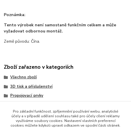
Poznámka:
Tento výrobek není samostaně funkčním celkem a může
vyžadovat odbornou montáž.
Země původu: Čína.
Zboží zařazeno v kategoriích
Všechno zboží
3D tisk a příslušenství
Propojovací prvky
Elektronické součástky
Pro základní funkčnost, zpříjemnění používání webu, analytické
Baterie a powerbanky
účely a v případě udělení souhlasu také pro účely cílení reklamy
využíváme soubory cookies. Nastavení vlastních preferencí
Součástky a elektronika
cookies můžete kdykoli upravit odkazem ve spodní části stránek.