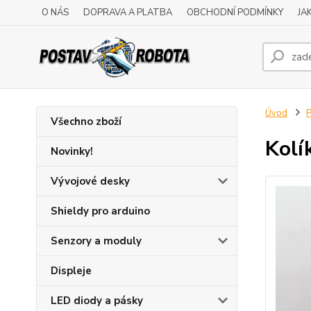
O NÁS
DOPRAVA A PLATBA
OBCHODNÍ PODMÍNKY
JA
Úvod
P
Všechno zboží
Kolí
Novinky!
Vývojové desky
Shieldy pro arduino
Senzory a moduly
Displeje
LED diody a pásky