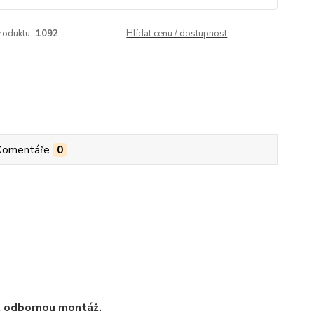
roduktu:
1092
Hlídat cenu / dostupnost
Komentáře
0
t odbornou montáž.