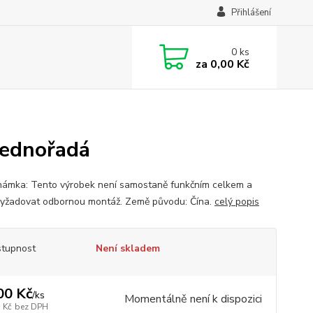
Přihlášení
0
ks
za
0,00 Kč
jednořadá
ka: Tento výrobek není samostaně funkčním celkem a
yžadovat odbornou montáž. Země původu: Čína.
celý popis
tupnost
Není skladem
00 Kč
/
ks
Momentálně není k dispozici
 Kč
bez DPH