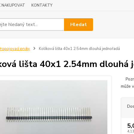
K NAKUPOVAT
KONTAKTY
Hledat
ropojovací prvky
Kolíková lišta 40x1 2.54mm dlouhá jednořadá
ková lišta 40x1 2.54mm dlouhá 
Poznám
může v
Dos
5,
4,13