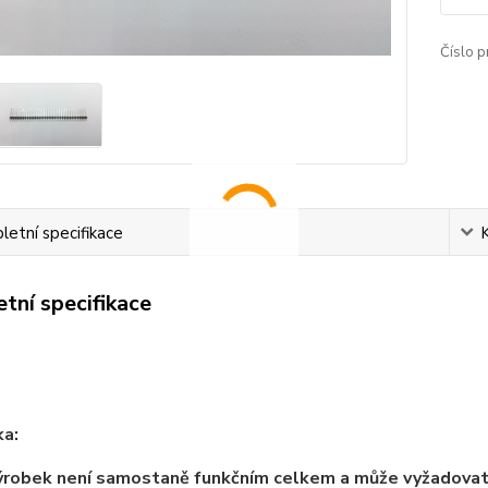
Číslo p
etní specifikace
tní specifikace
a:
ýrobek není samostaně funkčním celkem a může vyžadova