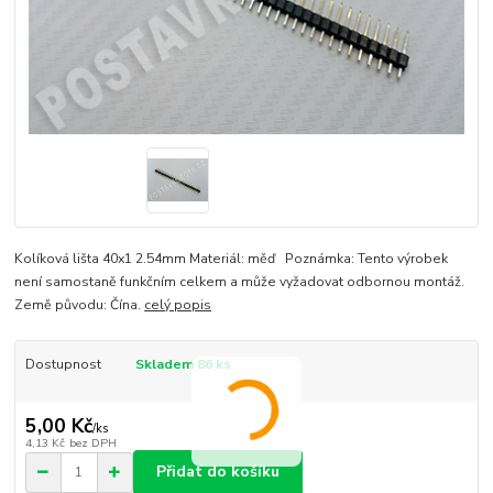
Kolíková lišta 40x1 2.54mm Materiál: měď Poznámka: Tento výrobek
není samostaně funkčním celkem a může vyžadovat odbornou montáž.
Země původu: Čína.
celý popis
Dostupnost
Skladem 86 ks
5,00 Kč
/
ks
4,13 Kč
bez DPH
Přidat do košíku