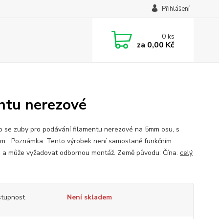
Přihlášení
0
ks
za
0,00 Kč
entu nerezové
o se zuby pro podávání filamentu nerezové na 5mm osu, s
em Poznámka: Tento výrobek není samostaně funkčním
 a může vyžadovat odbornou montáž. Země původu: Čína.
celý
tupnost
Není skladem