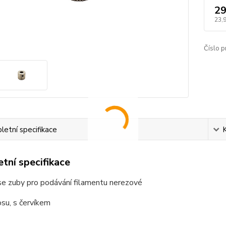
29
23,
Číslo p
etní specifikace
tní specifikace
se zuby pro podávání filamentu nerezové
su, s červíkem