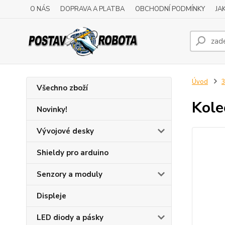
O NÁS
DOPRAVA A PLATBA
OBCHODNÍ PODMÍNKY
JA
Úvod
3
Všechno zboží
Kole
Novinky!
Vývojové desky
Shieldy pro arduino
Senzory a moduly
Displeje
LED diody a pásky