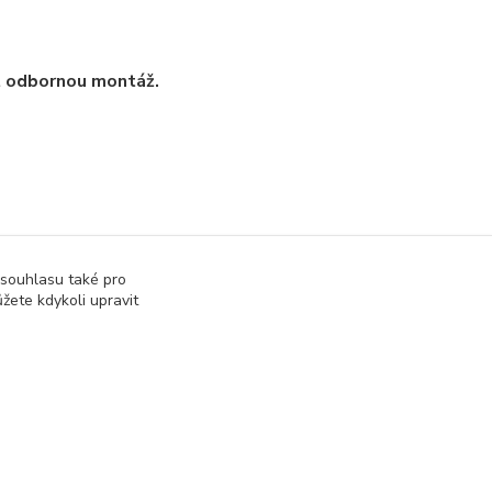
t odbornou montáž.
 souhlasu také pro
žete kdykoli upravit
a příslušenství
Součástky a elektronika
Vytvořeno na
Eshop-rychle.cz