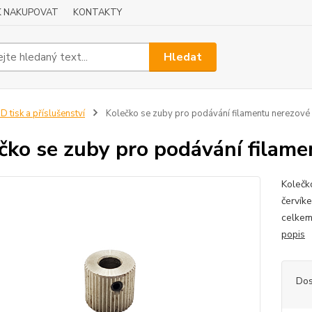
K NAKUPOVAT
KONTAKTY
Hledat
D tisk a příslušenství
Kolečko se zuby pro podávání filamentu nerezové
čko se zuby pro podávání filam
Kolečk
červík
celkem
popis
Dos