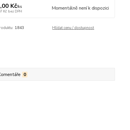
,00 Kč
/
ks
Momentálně není k dispozici
97 Kč
bez DPH
roduktu:
1843
Hlídat cenu / dostupnost
Komentáře
0