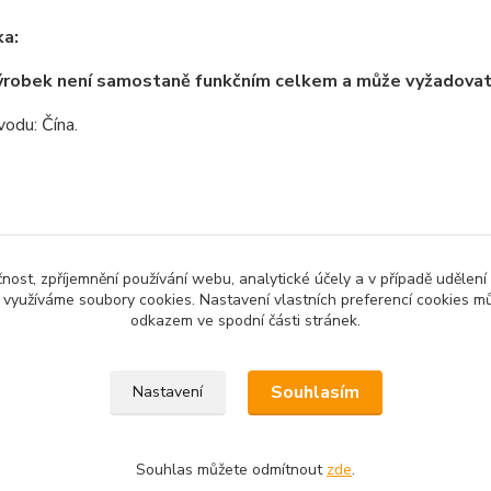
a:
ýrobek není samostaně funkčním celkem a může vyžadova
odu: Čína.
zařazeno v kategoriích
čnost, zpříjemnění používání webu, analytické účely a v případě udělení
y využíváme soubory cookies. Nastavení vlastních preferencí cookies mů
no zboží
3D tisk a příslušenství
CNC 
odkazem ve spodní části stránek.
Souhlasím
Nastavení
Souhlas můžete odmítnout
zde
.