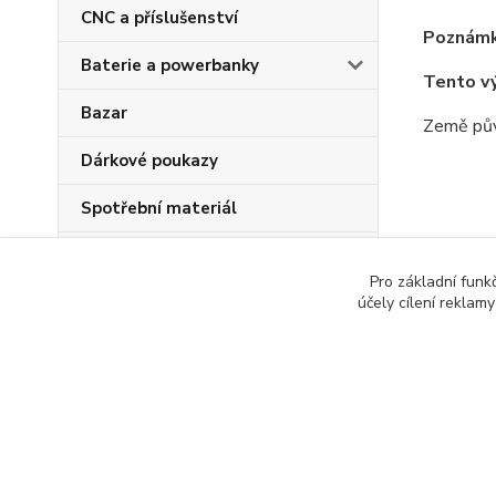
CNC a příslušenství
Poznámk
Baterie a powerbanky
Tento v
Bazar
Země pův
Dárkové poukazy
Spotřební materiál
Tonery
Zboží 
Pro základní funk
účely cílení reklam
Všech