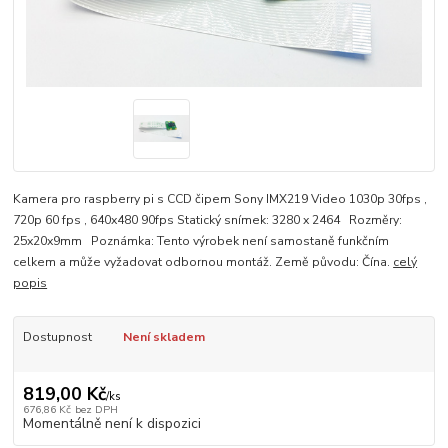
Kamera pro raspberry pi s CCD čipem Sony IMX219 Video 1030p 30fps ,
720p 60 fps , 640x480 90fps Statický snímek: 3280 x 2464 Rozměry:
25x20x9mm Poznámka: Tento výrobek není samostaně funkčním
celkem a může vyžadovat odbornou montáž. Země původu: Čína.
celý
popis
Dostupnost
Není skladem
819,00 Kč
/
ks
676,86 Kč
bez DPH
Momentálně není k dispozici