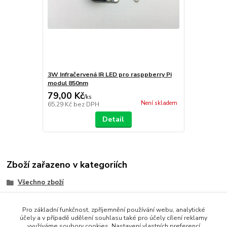
3W Infračervená IR LED pro rasppberry Pi
modul 850nm
79,00 Kč
/
ks
Není skladem
65,29 Kč
bez DPH
Detail
Zboží zařazeno v kategoriích
Všechno zboží
Vývojové desky
Pro základní funkčnost, zpříjemnění používání webu, analytické
Senzory a moduly
účely a v případě udělení souhlasu také pro účely cílení reklamy
využíváme soubory cookies. Nastavení vlastních preferencí