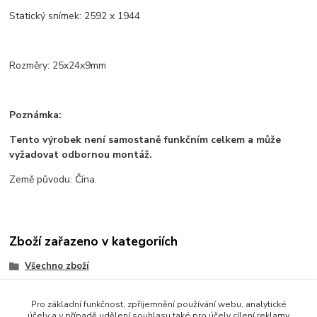
Statický snímek: 2592 x 1944
Rozměry: 25x24x9mm
Poznámka:
Tento výrobek není samostaně funkčním celkem a může
vyžadovat odbornou montáž.
Země původu: Čína.
Zboží zařazeno v kategoriích
Všechno zboží
Vývojové desky
Pro základní funkčnost, zpříjemnění používání webu, analytické
Senzory a moduly
účely a v případě udělení souhlasu také pro účely cílení reklamy