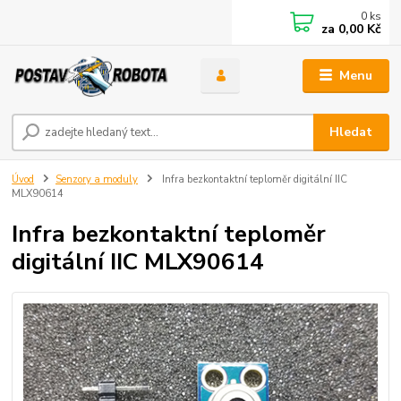
0
ks
za
0,00 Kč
Menu
Hledat
Úvod
Senzory a moduly
Infra bezkontaktní teploměr digitální IIC
MLX90614
Infra bezkontaktní teploměr
digitální IIC MLX90614