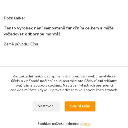
Poznámka:
Tento výrobek není samostaně funkčním celkem a může
vyžadovat odbornou montáž.
Země původu: Čína.
Zboží zařazeno v kategoriích
Pro základní funkčnost, zpříjemnění používání webu, analytické
Všechno zboží
účely a v případě udělení souhlasu také pro účely cílení reklamy
využíváme soubory cookies. Nastavení vlastních preferencí
Senzory a moduly
cookies můžete kdykoli upravit odkazem ve spodní části stránek.
Moduly
Souhlasím
Nastavení
Souhlas můžete odmítnout
zde
.
Vytvořeno na
Eshop-rychle.cz