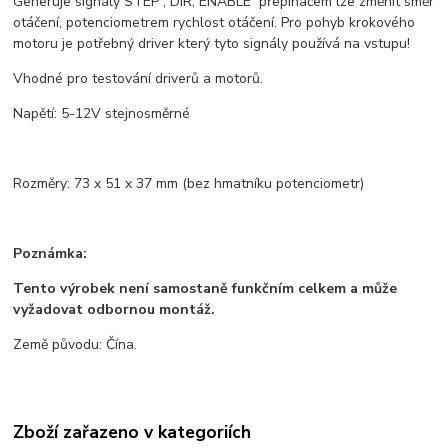
Generuje signály STEP , DIR, ENABLE přepínačem lze změnit směr
otáčení, potenciometrem rychlost otáčení. Pro pohyb krokového
motoru je potřebný driver který tyto signály používá na vstupu!
Vhodné pro testování driverů a motorů.
Napětí: 5-12V stejnosměrné
Rozměry: 73 x 51 x 37 mm (bez hmatníku potenciometr)
Poznámka:
Tento výrobek není samostaně funkčním celkem a může
vyžadovat odbornou montáž.
Země původu: Čína.
Zboží zařazeno v kategoriích