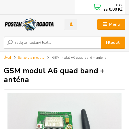
0
ks
za
0,00 Kč
Menu
Hledat
Úvod
Senzory a moduly
GSM modul A6 quad band + anténa
GSM modul A6 quad band +
anténa