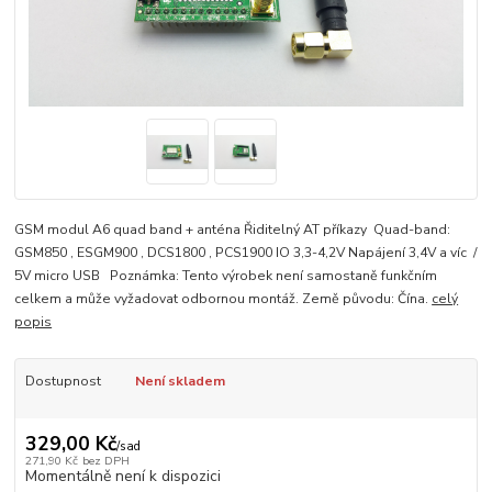
GSM modul A6 quad band + anténa Řiditelný AT příkazy Quad-band:
GSM850 , ESGM900 , DCS1800 , PCS1900 IO 3,3-4,2V Napájení 3,4V a víc /
5V micro USB Poznámka: Tento výrobek není samostaně funkčním
celkem a může vyžadovat odbornou montáž. Země původu: Čína.
celý
popis
Dostupnost
Není skladem
329,00 Kč
/
sad
271,90 Kč
bez DPH
Momentálně není k dispozici