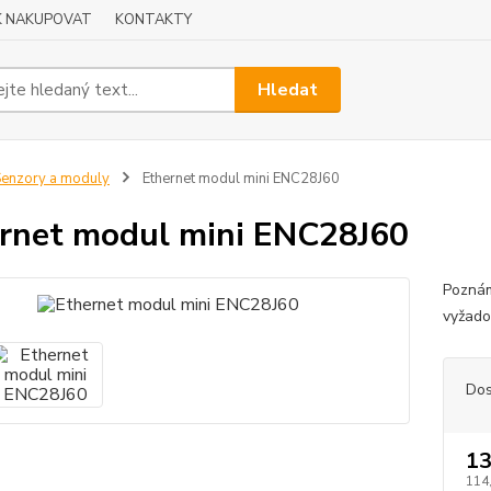
K NAKUPOVAT
KONTAKTY
Hledat
enzory a moduly
Ethernet modul mini ENC28J60
rnet modul mini ENC28J60
Poznám
vyžado
Dos
13
114