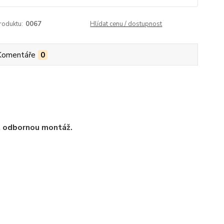
roduktu:
0067
Hlídat cenu / dostupnost
Komentáře
0
t odbornou montáž.