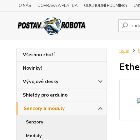
O NÁS
DOPRAVA A PLATBA
OBCHODNÍ PODMÍNKY
JA
Úvod
S
Všechno zboží
Ethe
Novinky!
Vývojové desky
Shieldy pro arduino
Senzory a moduly
Senzory
Moduly