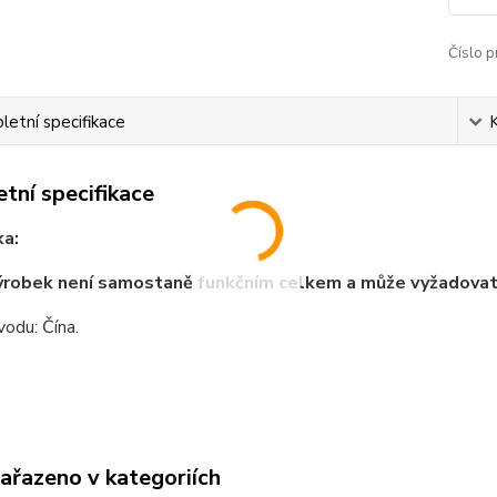
Číslo p
etní specifikace
tní specifikace
a:
ýrobek není samostaně funkčním celkem a může vyžadova
odu: Čína.
zařazeno v kategoriích