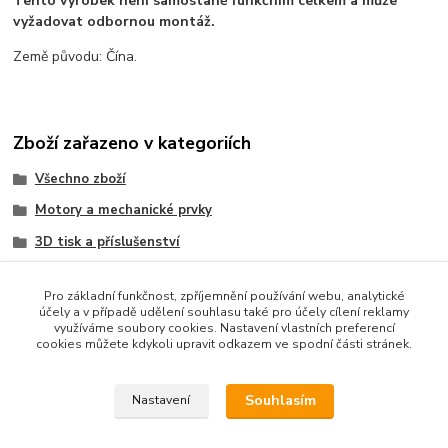
Tento výrobek není samostaně funkčním celkem a může
vyžadovat odbornou montáž.
Země původu: Čína.
Zboží zařazeno v kategoriích
Všechno zboží
Motory a mechanické prvky
3D tisk a příslušenství
Propojovací prvky
Pro základní funkčnost, zpříjemnění používání webu, analytické
CNC a příslušenství
účely a v případě udělení souhlasu také pro účely cílení reklamy
využíváme soubory cookies. Nastavení vlastních preferencí
Ostatní
cookies můžete kdykoli upravit odkazem ve spodní části stránek.
Součástky a elektronika
Souhlasím
Nastavení