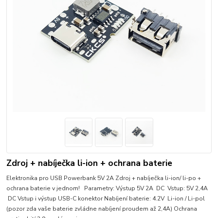
Zdroj + nabíječka li-ion + ochrana baterie
Elektronika pro USB Powerbank 5V 2A Zdroj + nabíječka li-ion/ li-po +
ochrana baterie v jednom! Parametry: Výstup 5V 2A DC Vstup: 5V 2,4A
DC Vstup i výstup USB-C konektor Nabíjení baterie: 4.2V Li-ion / Li-pol
(pozor zda vaše baterie zvládne nabíjení proudem až 2,4A) Ochrana