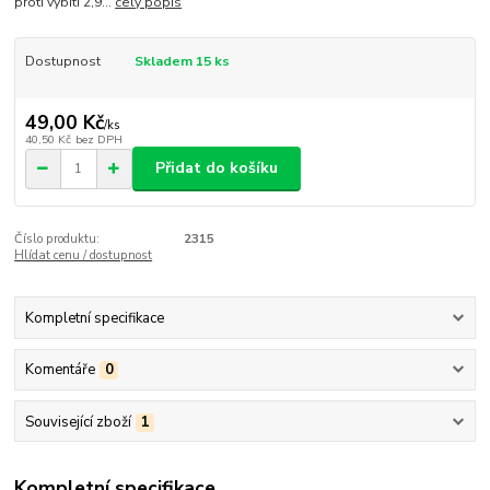
proti vybití 2,9...
celý popis
Dostupnost
Skladem 15 ks
49,00 Kč
/
ks
40,50 Kč
bez DPH
Přidat do košíku
Číslo produktu:
2315
Hlídat cenu / dostupnost
Kompletní specifikace
Komentáře
0
Související zboží
1
Kompletní specifikace