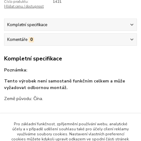
Číslo produktu:
1421
Hlídat cenu / dostupnost
Kompletní specifikace
Komentáře
0
Kompletní specifikace
Poznámka:
Tento výrobek není samostaně funkčním celkem a může
vyžadovat odbornou montáž.
Země původu: Čína.
Pro základní funkčnost, zpříjemnění používání webu, analytické
Zboží zařazeno v kategoriích
účely a v případě udělení souhlasu také pro účely cílení reklamy
využíváme soubory cookies. Nastavení vlastních preferencí
Všechno zboží
cookies můžete kdykoli upravit odkazem ve spodní části stránek.