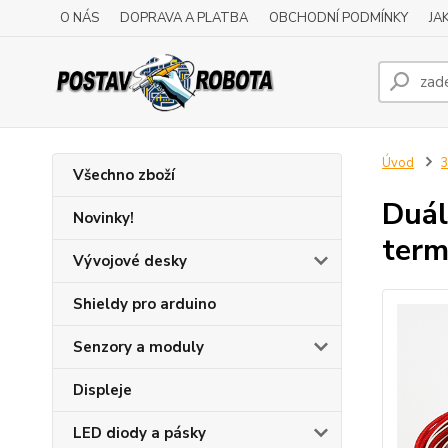
O NÁS
DOPRAVA A PLATBA
OBCHODNÍ PODMÍNKY
JA
Úvod
3
Všechno zboží
Duál
Novinky!
term
Vývojové desky
Shieldy pro arduino
Senzory a moduly
Displeje
LED diody a pásky