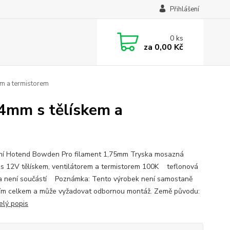
Přihlášení
0
ks
za
0,00 Kč
m a termistorem
4mm s tělískem a
ní Hotend Bowden Pro filament 1,75mm Tryska mosazná
s 12V tělískem, ventilátorem a termistorem 100K teflonová
a není součástí Poznámka: Tento výrobek není samostaně
ím celkem a může vyžadovat odbornou montáž. Země původu:
elý popis