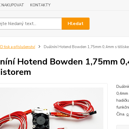
K NAKUPOVAT
KONTAKTY
Hledat
D tisk a příslušenství
Duálníní Hotend Bowden 1,75mm 0,4mm s tělíske
níní Hotend Bowden 1,75mm 0,
istorem
Duální
0,4mm 
hadičk
funkčn
Čína.
c