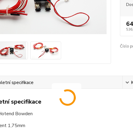
Dos
64
536
Číslo p
etní specifikace
tní specifikace
 Hotend Bowden
ment 1,75mm