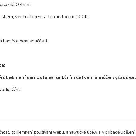
mosazná 0,4mm
lískem, ventilátorem a termistorem 100K
 hadička není součástí
a:
ýrobek není samostaně funkčním celkem a může vyžadova
odu: Čína.
zařazeno v kategoriích
čnost, zpříjemnění používání webu, analytické účely a v případě udělení