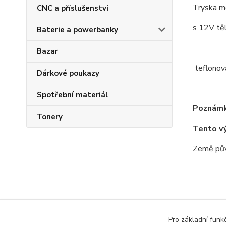
Tryska 
CNC a příslušenství
s 12V tě
Baterie a powerbanky
Bazar
teflonová
Dárkové poukazy
Spotřební materiál
Poznámk
Tonery
Tento v
Země pův
Zboží 
Pro základní funk