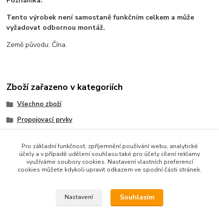
Poznámka:
Tento výrobek není samostaně funkčním celkem a může
vyžadovat odbornou montáž.
Země původu: Čína.
Zboží zařazeno v kategoriích
Všechno zboží
Propojovací prvky
Elektronické součástky
Pro základní funkčnost, zpříjemnění používání webu, analytické
Baterie a powerbanky
účely a v případě udělení souhlasu také pro účely cílení reklamy
využíváme soubory cookies. Nastavení vlastních preferencí
Příslušenství
cookies můžete kdykoli upravit odkazem ve spodní části stránek.
Pouzdra na baterie
Souhlasím
Nastavení