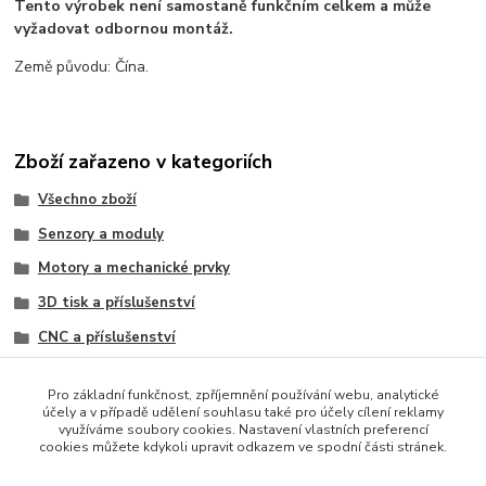
Tento výrobek není samostaně funkčním celkem a může
vyžadovat odbornou montáž.
Země původu: Čína.
Zboží zařazeno v kategoriích
Všechno zboží
Senzory a moduly
Motory a mechanické prvky
3D tisk a příslušenství
CNC a příslušenství
Moduly
Pro základní funkčnost, zpříjemnění používání webu, analytické
Krokové motory
účely a v případě udělení souhlasu také pro účely cílení reklamy
využíváme soubory cookies. Nastavení vlastních preferencí
Součástky a elektronika
cookies můžete kdykoli upravit odkazem ve spodní části stránek.
Motory