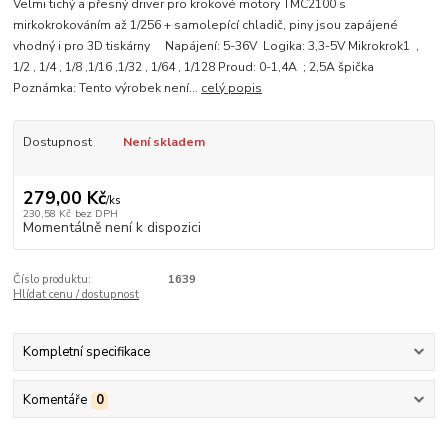
Velmi tichý a přesný driver pro krokové motory TMC2100 s
mirkokrokováním až 1/256 + samolepící chladič, piny jsou zapájené
vhodný i pro 3D tiskárny Napájení: 5-36V Logika: 3,3-5V Mikrokrok1 ,
1/2 , 1/4 , 1/8 ,1/16 ,1/32 , 1/64 , 1/128 Proud: 0-1,4A ; 2,5A špička
Poznámka: Tento výrobek není...
celý popis
Dostupnost
Není skladem
279,00 Kč
/
ks
230,58 Kč
bez DPH
Momentálně není k dispozici
Číslo produktu:
1639
Hlídat cenu / dostupnost
Kompletní specifikace
Komentáře
0