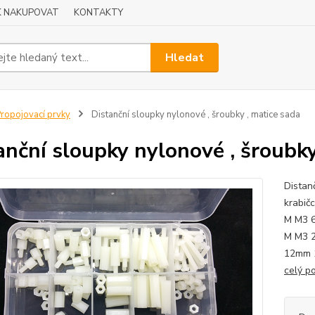
K NAKUPOVAT
KONTAKTY
Hledat
ropojovací prvky
Distanční sloupky nylonové , šroubky , matice sada
anční sloupky nylonové , šroubky
Distan
krabič
M M3 
M M3 
12mm 1
celý p