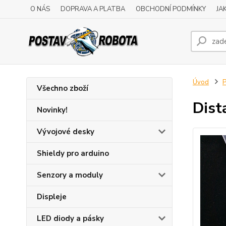
O NÁS
DOPRAVA A PLATBA
OBCHODNÍ PODMÍNKY
JA
Úvod
P
Všechno zboží
Dist
Novinky!
Vývojové desky
Shieldy pro arduino
Senzory a moduly
Displeje
LED diody a pásky