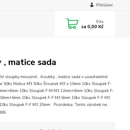
Přihlášení
0
ks
za
0,00 Kč
 , matice sada
ční sloupky mosazné , šroubky , matice sada v uzavíratelné
ce 50ks Matice M3 50ks Šroubek M3 x 10mm 10ks Sloupek F-
6mm+6mm 10ks Sloupek F-M M3 12mm+6mm 10ks Sloupek F-
20mm+6mm 10ks Sloupek F-F M3 6mm 10ks Sloupek F-F M3
0ks Sloupek F-F M3 20mm Poznámka: Tento výrobek ne...
opis