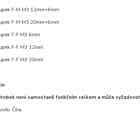
oupek F-M M3 12mm+6mm
oupek F-M M3 20mm+6mm
oupek F-F M3 6mm
oupek F-F M3 12mm
oupek F-F M3 20mm
a:
ýrobek není samostaně funkčním celkem a může vyžadova
odu: Čína.