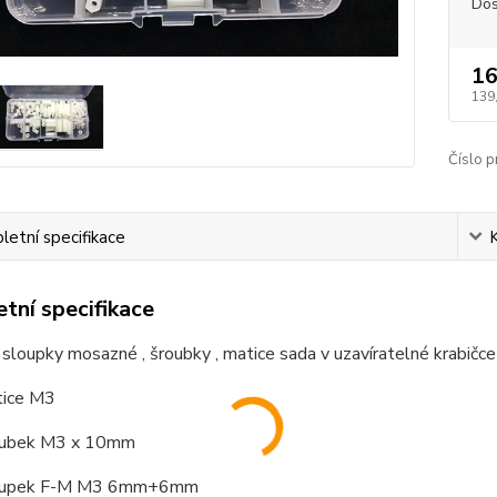
Dos
16
139
Číslo p
etní specifikace
tní specifikace
 sloupky mosazné , šroubky , matice sada v uzavíratelné krabičce
tice M3
oubek M3 x 10mm
oupek F-M M3 6mm+6mm