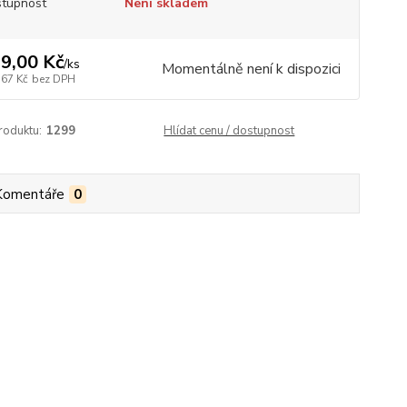
tupnost
Není skladem
9,00 Kč
/
ks
Momentálně není k dispozici
,67 Kč
bez DPH
roduktu:
1299
Hlídat cenu / dostupnost
Komentáře
0