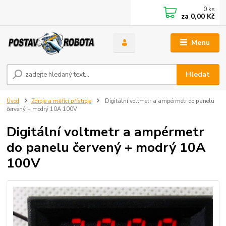
0
ks
za
0,00 Kč
Menu
Hledat
Úvod
Zdroje a měřící přístroje
Digitální voltmetr a ampérmetr do panelu
červený + modrý 10A 100V
Digitální voltmetr a ampérmetr
do panelu červený + modrý 10A
100V