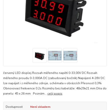
červený LED displej Rozsah měřeného napětí 0-33,00V DC Rozsah
měřeného proudu 0-3,000A DC (zabudovaný bočník) Napájení 4-28V DC
lze napájet i z měřeného zdroje, schémata v obrázcích Přesnost 0,3%
Obnovovací frekvence 0.2s Rozměry bez kabeláže: 48x29x21 mm Díra do
panelu: 45 x 26 mm Poznám...
celý popis
Dostupnost
Není skladem