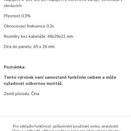
obrázcích
Přesnost 0,3%
Obnovovací frekvence 0.2s
Rozměry bez kabeláže: 48x29x21 mm
Díra do panelu: 45 x 26 mm
Poznámka:
Tento výrobek není samostaně funkčním celkem a může
vyžadovat odbornou montáž.
Země původu: Čína.
Zboží zařazeno v kategoriích
Pro základní funkčnost, zpříjemnění používání webu, analytické
Všechno zboží