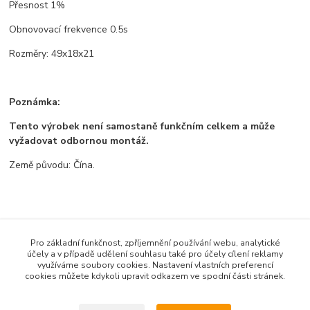
Přesnost 1%
Obnovovací frekvence 0.5s
Rozměry: 49x18x21
Poznámka:
Tento výrobek není samostaně funkčním celkem a může
vyžadovat odbornou montáž.
Země původu: Čína.
Zboží zařazeno v kategoriích
Pro základní funkčnost, zpříjemnění používání webu, analytické
Všechno zboží
účely a v případě udělení souhlasu také pro účely cílení reklamy
využíváme soubory cookies. Nastavení vlastních preferencí
Zdroje a měřící přístroje
cookies můžete kdykoli upravit odkazem ve spodní části stránek.
Měřící přístroje