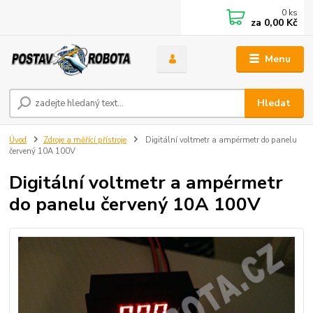
0
ks
za
0,00 Kč
Menu
Hledat
Úvod
Zdroje a měřící přístroje
Digitální voltmetr a ampérmetr do panelu
červený 10A 100V
Digitální voltmetr a ampérmetr
do panelu červený 10A 100V