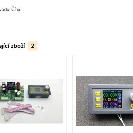
odu: Čína.
jící zboží
2