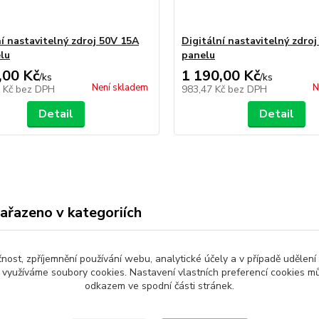
ní nastavitelný zdroj 50V 15A
Digitální nastavitelný zdro
lu
panelu
,00 Kč
1 190,00 Kč
/
ks
/
ks
Není skladem
N
4 Kč
bez DPH
983,47 Kč
bez DPH
Detail
Detail
zařazeno v kategoriích
no zboží
Senzory a moduly
Zdro
čnost, zpříjemnění používání webu, analytické účely a v případě udělení
e
y využíváme soubory cookies. Nastavení vlastních preferencí cookies mů
odkazem ve spodní části stránek.