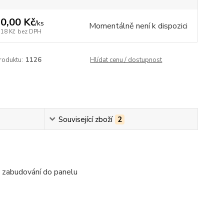
0,00 Kč
/
ks
Momentálně není k dispozici
,18 Kč
bez DPH
roduktu:
1126
Hlídat cenu / dostupnost
Související zboží
2
o zabudování do panelu