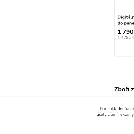
Digitál
do pane
1 790
1 479,3
Zboží 
Všech
Pro základní funk
Zdroj
účely cílení reklam