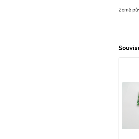
Země pův
Souvise