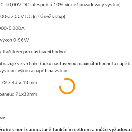
00-40,00V DC (alespoň o 10% víc než požadovaný výstup)
,00-32,00V DC (nižší než vstup)
,000-5,000A
 výkon 0-96W
s tlačítkem pro nastavení hodnot
obrazuje ve vrchním řádku nastavenou maximální hodnotu napětí a
výstupní výkon a napětí na vstupu
 79 x 43 x 48 mm
 panelu: 71x39mm
a:
ýrobek není samostaně funkčním celkem a může vyžadova