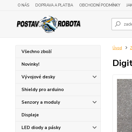
O NÁS
DOPRAVA A PLATBA
OBCHODNÍ PODMÍNKY
JA
Úvod
Z
Všechno zboží
Digi
Novinky!
Vývojové desky
Shieldy pro arduino
Senzory a moduly
Displeje
LED diody a pásky