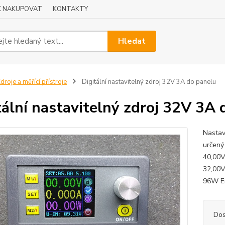
K NAKUPOVAT
KONTAKTY
Hledat
droje a měřící přístroje
Digitální nastavitelný zdroj 32V 3A do panelu
tální nastavitelný zdroj 32V 3A 
Nastav
určený
40,00V
32,00V
96W En
Dos