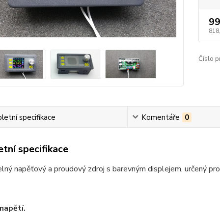
99
818
Číslo p
etní specifikace
Komentáře
0
tní specifikace
lný napěťový a proudový zdroj s barevným displejem, určený pr
 napětí.