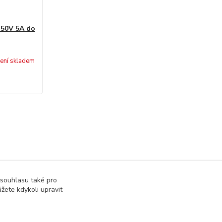
j 50V 5A do
ení skladem
je a měřící přístroje
Moduly
 souhlasu také pro
žete kdykoli upravit