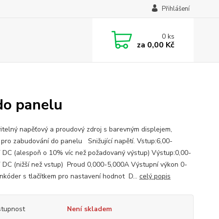
Přihlášení
0
ks
za
0,00 Kč
do panelu
itelný napěťový a proudový zdroj s barevným displejem,
 pro zabudování do panelu Snižující napětí. Vstup:6,00-
 DC (alespoň o 10% víc než požadovaný výstup) Výstup:0,00-
 DC (nižší než vstup) Proud 0,000-5,000A Výstupní výkon 0-
kóder s tlačítkem pro nastavení hodnot D...
celý popis
tupnost
Není skladem