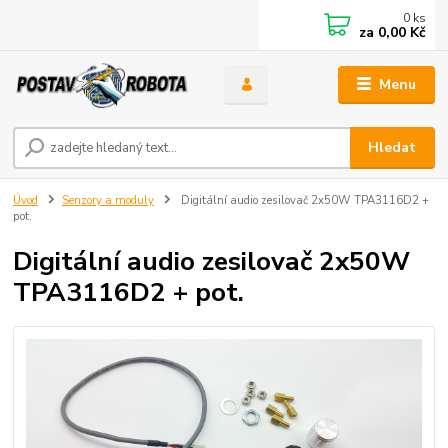
0
ks
za
0,00 Kč
Menu
Hledat
Úvod
Senzory a moduly
Digitální audio zesilovač 2x50W TPA3116D2 +
pot.
Digitální audio zesilovač 2x50W
TPA3116D2 + pot.