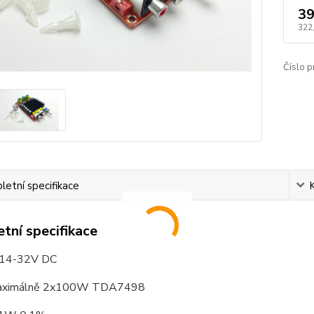
39
322
Číslo p
etní specifikace
tní specifikace
 14-32V DC
aximálně 2x100W TDA7498