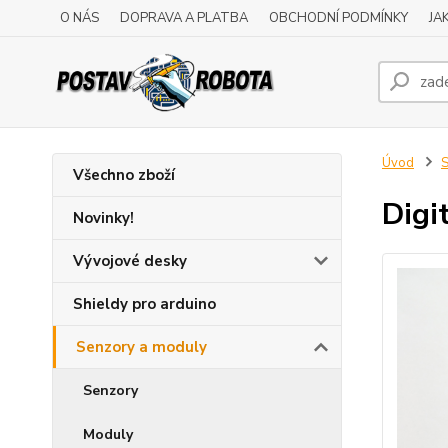
O NÁS
DOPRAVA A PLATBA
OBCHODNÍ PODMÍNKY
JA
Úvod
S
Všechno zboží
Digi
Novinky!
Vývojové desky
Shieldy pro arduino
Senzory a moduly
Senzory
Moduly