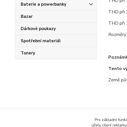
THD při
Baterie a powerbanky
THD při
Bazar
THD při
Dárkové poukazy
Rozměry:
Spotřební materiál
Tonery
Poznámk
Tento v
Země pův
Zboží 
Pro základní funk
účely cílení reklam