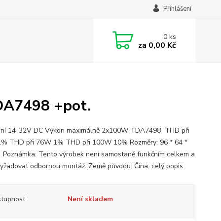
Přihlášení
0
ks
za
0,00 Kč
TDA7498 +pot.
ení 14-32V DC Výkon maximálně 2x100W TDA7498 THD při
% THD při 76W 1% THD při 100W 10% Rozměry: 96 * 64 *
oznámka: Tento výrobek není samostaně funkčním celkem a
yžadovat odbornou montáž. Země původu: Čína.
celý popis
tupnost
Není skladem