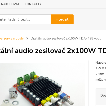
K NAKUPOVAT
KONTAKTY
Hledat
enzory a moduly
Digitální audio zesilovač 2x100W TDA7498 +pot.
tální audio zesilovač 2x100W 
Napáj
1W 0,1
25mm P
může v
Dos