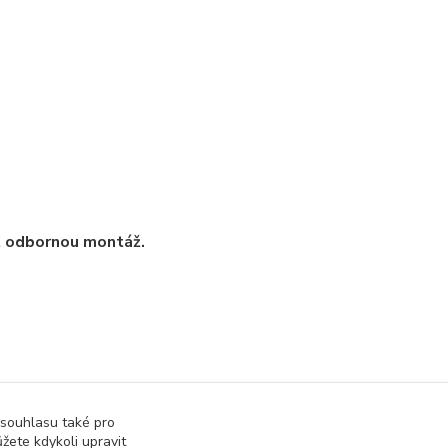
t odbornou montáž.
 souhlasu také pro
žete kdykoli upravit