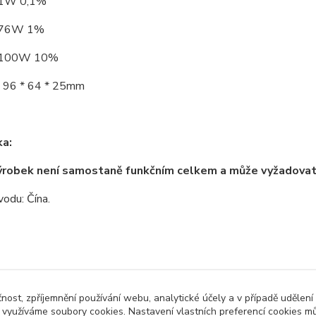
 1W 0,1%
 76W 1%
 100W 10%
 96 * 64 * 25mm
a:
ýrobek není samostaně funkčním celkem a může vyžadova
odu: Čína.
zařazeno v kategoriích
čnost, zpříjemnění používání webu, analytické účely a v případě udělení
y využíváme soubory cookies. Nastavení vlastních preferencí cookies mů