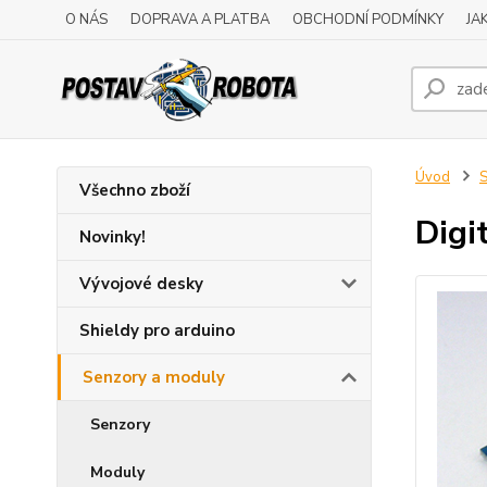
O NÁS
DOPRAVA A PLATBA
OBCHODNÍ PODMÍNKY
JA
Úvod
S
Všechno zboží
Digi
Novinky!
Vývojové desky
Shieldy pro arduino
Senzory a moduly
Senzory
Moduly