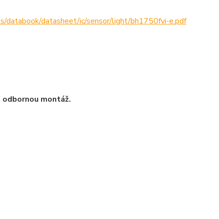
ts/databook/datasheet/ic/sensor/light/bh1750fvi-e.pdf
t odbornou montáž.