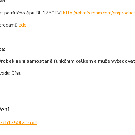
et:
t použitého čipu BH1750FVI
http://rohmfs.rohm.com/en/produc
 progamů
zde
a:
ýrobek není samostaně funkčním celkem a může vyžadova
odu: Čína.
žení
7bh1750fvi-e.pdf