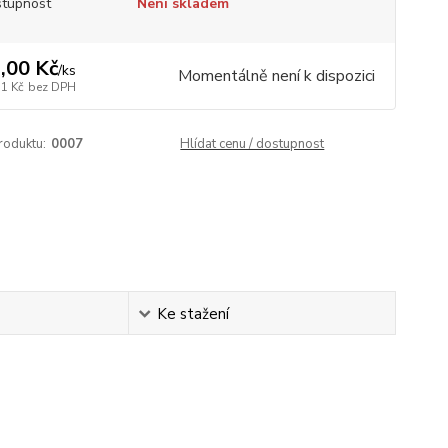
tupnost
Není skladem
,00 Kč
/
ks
Momentálně není k dispozici
11 Kč
bez DPH
roduktu:
0007
Hlídat cenu / dostupnost
Ke stažení