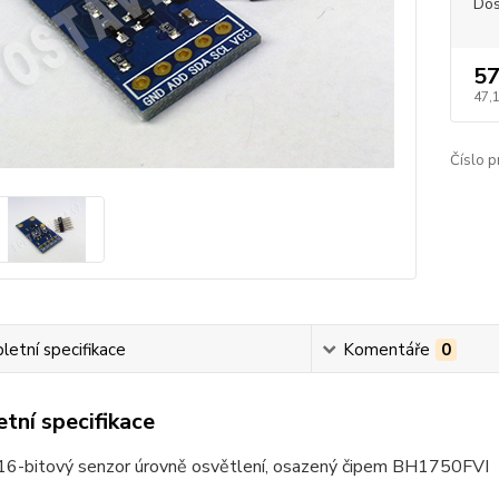
Dos
57
47,
Číslo p
etní specifikace
Komentáře
0
tní specifikace
í 16-bitový senzor úrovně osvětlení, osazený čipem BH1750FVI