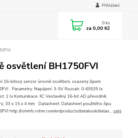
Přihlášení
0
ks
za
0,00 Kč
750FVI
ně osvětlení BH1750FVI
lní 16-bitový senzor úrovně osvětlení, osazený čipem
FVI Parametry: Napájení: 3-5V Rozsah: 0-65535 lx
st: 1 lx Komunikace: IIC Vestavěný 16-bit AD převodník
y: 33 x 15 x 4 mm Datasheet: Datasheet použitého čipu
FVI http://rohmfs.rohm.com/en/products/databook/datas...
celý