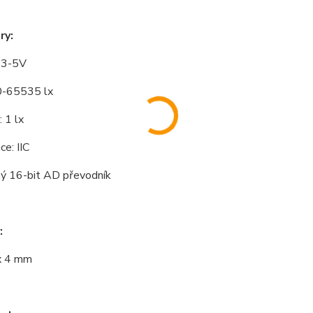
ry:
: 3-5V
0-65535 lx
 1 lx
e: IIC
ý 16-bit AD převodník
:
x 4 mm