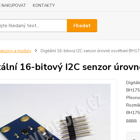
K NAKUPOVAT
KONTAKTY
Hledat
enzory a moduly
Digitální 16-bitový I2C senzor úrovně osvětlení BH1
tální 16-bitový I2C senzor úrov
Digitá
BH1750
Přesno
Rozměr
BH1750
popis