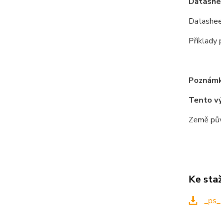
Datashe
Datashee
Příklady
Poznámk
Tento v
Země pův
Ke sta
_ps_