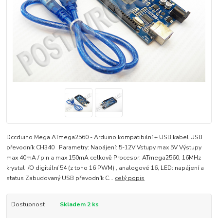
Dccduino Mega ATmega2560 - Arduino kompatibilní + USB kabel USB
převodník CH340 Parametry: Napájení: 5-12V Vstupy max 5V Výstupy
max 40mA / pin a max 150mA celkově Procesor: ATmega2560, 16MHz
krystal I/O digitální 54 (z toho 16 PWM) , analogové 16, LED: napájení a
status Zabudovaný USB převodník C...
celý popis
Dostupnost
Skladem 2 ks