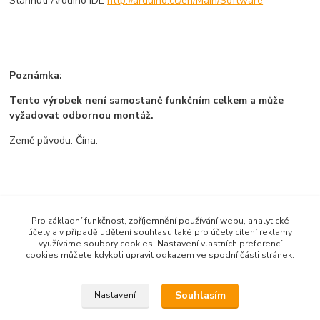
Stáhnutí Arduino IDE
http://arduino.cc/en/Main/Software
Poznámka:
Tento výrobek není samostaně funkčním celkem a může
vyžadovat odbornou montáž.
Země původu: Čína.
Zboží zařazeno v kategoriích
Pro základní funkčnost, zpříjemnění používání webu, analytické
Všechno zboží
účely a v případě udělení souhlasu také pro účely cílení reklamy
využíváme soubory cookies. Nastavení vlastních preferencí
Vývojové desky
cookies můžete kdykoli upravit odkazem ve spodní části stránek.
Arduino-kompatibilní
Souhlasím
Nastavení