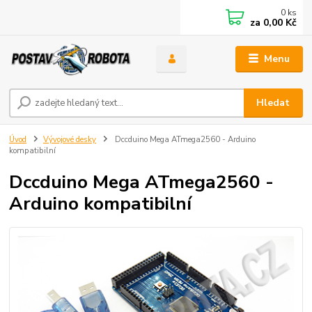
0
ks
za
0,00 Kč
Menu
Hledat
Úvod
Vývojové desky
Dccduino Mega ATmega2560 - Arduino
kompatibilní
Dccduino Mega ATmega2560 -
Arduino kompatibilní