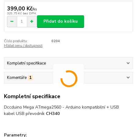
399,00 Kč
/
ks
329,75 Kč
bez DPH
Přidat do košíku
Číslo produktu:
0204
Hlídat cenu / dostupnost
Kompletní specifikace
Komentáře
1
Kompletní specifikace
Dccduino Mega ATmega2560 - Arduino kompatibilní + USB
kabel USB převodník
CH340
Parametry: