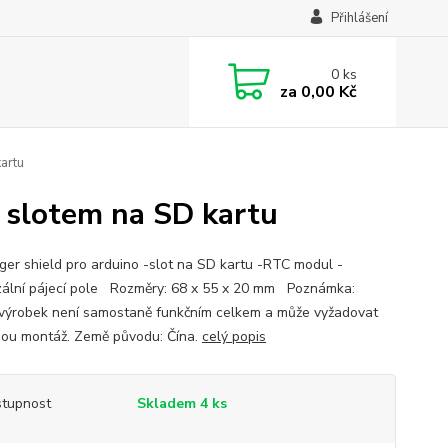
Přihlášení
0
ks
za
0,00 Kč
artu
 slotem na SD kartu
ger shield pro arduino -slot na SD kartu -RTC modul -
zální pájecí pole Rozměry: 68 x 55 x 20 mm Poznámka:
výrobek není samostaně funkčním celkem a může vyžadovat
ou montáž. Země původu: Čína.
celý popis
tupnost
Skladem 4 ks