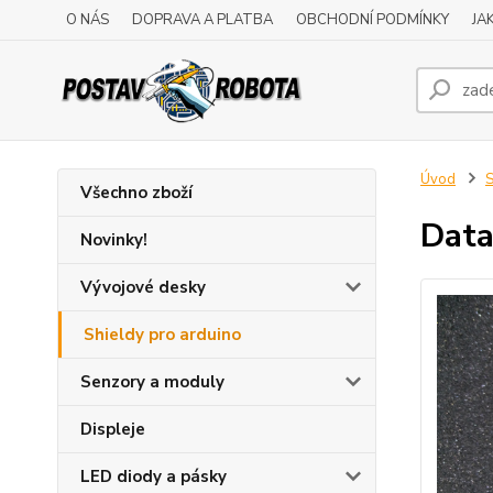
O NÁS
DOPRAVA A PLATBA
OBCHODNÍ PODMÍNKY
JA
Úvod
S
Všechno zboží
Data
Novinky!
Vývojové desky
Shieldy pro arduino
Senzory a moduly
Displeje
LED diody a pásky