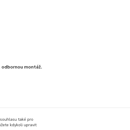
t odbornou montáž.
 souhlasu také pro
žete kdykoli upravit
uly