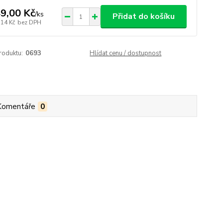
9,00 Kč
/
ks
Přidat do košíku
,14 Kč
bez DPH
roduktu:
0693
Hlídat cenu / dostupnost
Komentáře
0