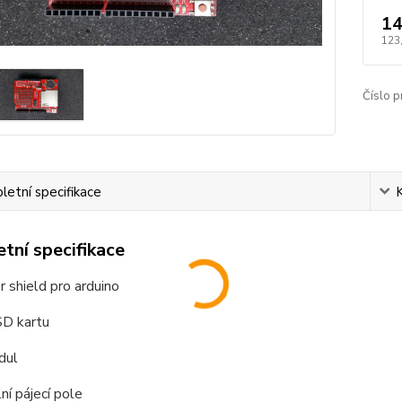
14
123
Číslo p
etní specifikace
tní specifikace
 shield pro arduino
SD kartu
dul
ní pájecí pole