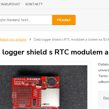
K NAKUPOVAT
KONTAKTY
Hledat
hieldy pro arduino
Data logger shield s RTC modulem a slotem na SD k
 logger shield s RTC modulem a
Datalo
univer
Tento 
odborn
Dos