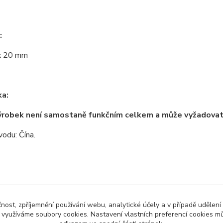
:
x 20 mm
a:
ýrobek není samostaně funkčním celkem a může vyžadova
odu: Čína.
zařazeno v kategoriích
čnost, zpříjemnění používání webu, analytické účely a v případě udělení
y využíváme soubory cookies. Nastavení vlastních preferencí cookies mů
no zboží
Shieldy pro arduino
Mod