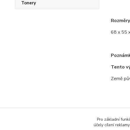
Tonery
Rozměry
68 x 55 
Poznámk
Tento v
Země pův
Zboží 
Pro základní funk
účely cílení reklam
Všech