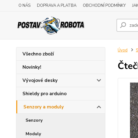
O NÁS
DOPRAVA A PLATBA
OBCHODNÍ PODMÍNKY
JA
Úvod
S
Všechno zboží
Čteč
Novinky!
Vývojové desky
Shieldy pro arduino
Senzory a moduly
Senzory
Moduly