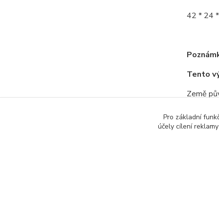
42 * 24
Poznámk
Tento v
Země pův
Pro základní funk
účely cílení reklam
Zboží 
Všech
Součá