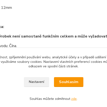
 * 12mm
a:
ýrobek není samostaně funkčním celkem a může vyžadova
odu: Čína.
čnost, zpříjemnění používání webu, analytické účely a v případě udělení
y využíváme soubory cookies. Nastavení vlastních preferencí cookies mů
odkazem ve spodní části stránek.
zařazeno v kategoriích
Souhlasím
Nastavení
no zboží
Senzory a moduly
3D t
stky a elektronika
Souhlas můžete odmítnout
zde
.