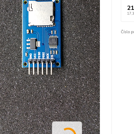
21
17,
Číslo p