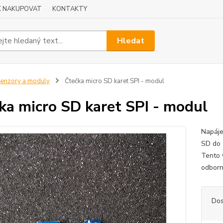
K NAKUPOVAT
KONTAKTY
Hledat
enzory a moduly
Čtečka micro SD karet SPI - modul
ka micro SD karet SPI - modul
Napáje
SD do
Tento 
odborn
Dos