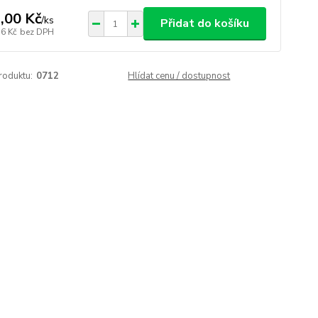
,00 Kč
/
ks
Přidat do košíku
36 Kč
bez DPH
roduktu:
0712
Hlídat cenu / dostupnost