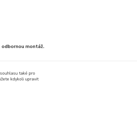
t odbornou montáž.
 souhlasu také pro
žete kdykoli upravit
isk a příslušenství
Moduly