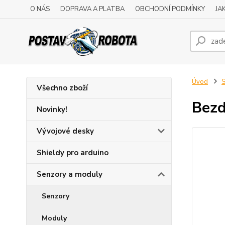
O NÁS
DOPRAVA A PLATBA
OBCHODNÍ PODMÍNKY
JA
Úvod
S
Všechno zboží
Bezd
Novinky!
Vývojové desky
Shieldy pro arduino
Senzory a moduly
Senzory
Moduly