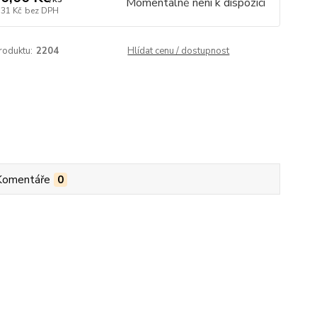
Momentálně není k dispozici
,31 Kč
bez DPH
roduktu:
2204
Hlídat cenu / dostupnost
Komentáře
0