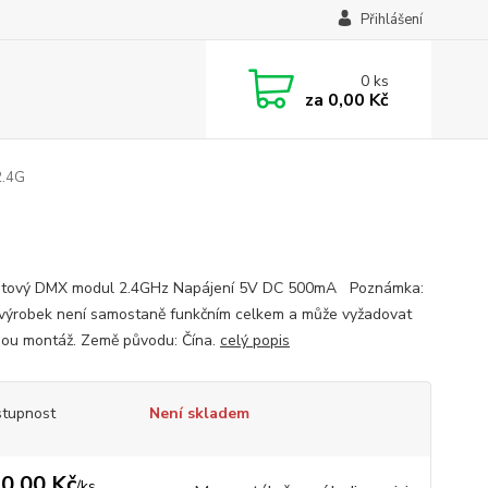
Přihlášení
0
ks
za
0,00 Kč
2.4G
átový DMX modul 2.4GHz Napájení 5V DC 500mA Poznámka:
výrobek není samostaně funkčním celkem a může vyžadovat
ou montáž. Země původu: Čína.
celý popis
tupnost
Není skladem
0,00 Kč
/
ks