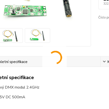
322
Číslo p
etní specifikace
tní specifikace
ový DMX modul 2.4GHz
í 5V DC 500mA