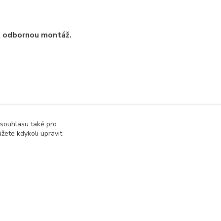
t odbornou montáž.
 souhlasu také pro
žete kdykoli upravit
Vytvořeno na
Eshop-rychle.cz