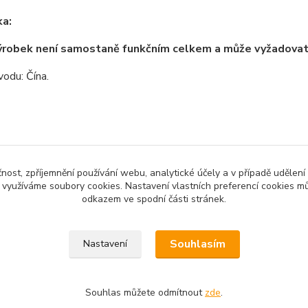
a:
ýrobek není samostaně funkčním celkem a může vyžadova
odu: Čína.
zařazeno v kategoriích
čnost, zpříjemnění používání webu, analytické účely a v případě udělení
y využíváme soubory cookies. Nastavení vlastních preferencí cookies mů
no zboží
Bezdrátová komunikace
odkazem ve spodní části stránek.
Souhlasím
Nastavení
Souhlas můžete odmítnout
zde
.