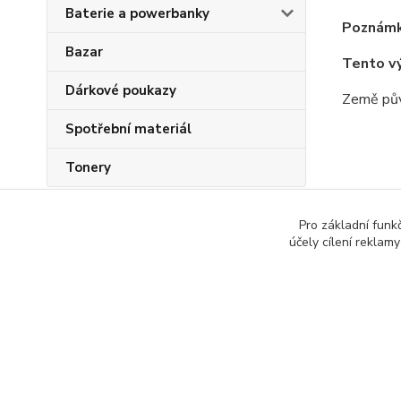
Baterie a powerbanky
Poznámk
Bazar
Tento v
Dárkové poukazy
Země pův
Spotřební materiál
Tonery
Zboží 
Pro základní funk
účely cílení reklam
Všech