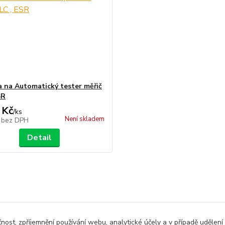
a na Automatický tester měřič
SR
 Kč
/
ks
Není skladem
č
bez DPH
Detail
zařazeno v kategoriích
čnost, zpříjemnění používání webu, analytické účely a v případě udělení