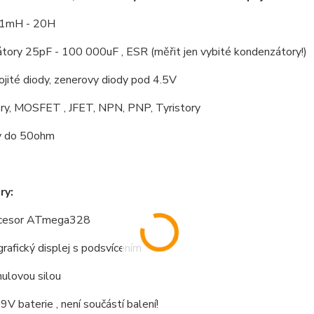
01mH - 20H
tory 25pF - 100 000uF , ESR (měřit jen vybité kondenzátory!)
ojité diody, zenerovy diody pod 4.5V
ory, MOSFET , JFET, NPN, PNP, Tyristory
y do 50ohm
ry:
ocesor ATmega328
afický displej s podsvícením
nulovou silou
 9V baterie , není součástí balení!