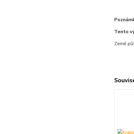
Poznámk
Tento v
Země pův
Souvise