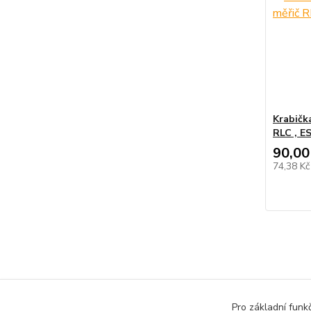
Krabičk
RLC , E
90,00
74,38 K
Zboží 
Pro základní funk