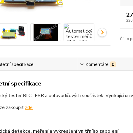
27
230
Číslo p
etní specifikace
Komentáře
0
tní specifikace
ký tester RLC , ESR a polovodičových součástek. Vynikající univer
lze zakoupit
zde
cká detekce, měření a vykreslení vnitřního zapojení