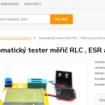
K NAKUPOVAT
KONTAKTY
Hledat
droje a měřící přístroje
Automatický tester měřič RLC , ESR a polovodič
matický tester měřič RLC , ESR
Automa
univer
detekc
Konden
kondenz
Dos