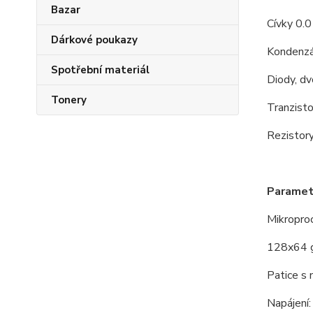
Bazar
Cívky 0.
Dárkové poukazy
Kondenzá
Spotřební materiál
Diody, dv
Tonery
Tranzist
Rezistor
Paramet
Mikropr
128x64 gr
Patice s 
Napájení: