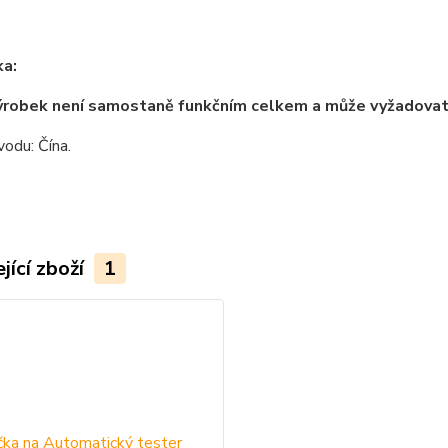
a:
ýrobek není samostaně funkčním celkem a může vyžadova
odu: Čína.
jící zboží
1