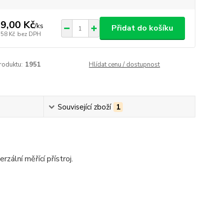
9,00 Kč
/
ks
Přidat do košíku
,58 Kč
bez DPH
roduktu:
1951
Hlídat cenu / dostupnost
Související zboží
1
zální měřící přístroj.