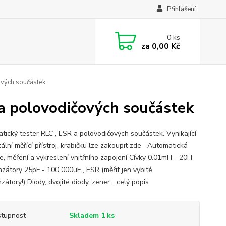
Přihlášení
0
ks
za
0,00 Kč
ových součástek
 a polovodičových součástek
tický tester RLC , ESR a polovodičových součástek. Vynikající
zální měřící přístroj. krabičku lze zakoupit zde Automatická
e, měření a vykreslení vnitřního zapojení Cívky 0.01mH - 20H
zátory 25pF - 100 000uF , ESR (měřit jen vybité
átory!) Diody, dvojité diody, zener...
celý popis
tupnost
Skladem 1 ks