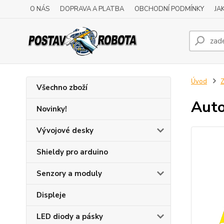
O NÁS
DOPRAVA A PLATBA
OBCHODNÍ PODMÍNKY
JA
Úvod
Z
Všechno zboží
Auto
Novinky!
Vývojové desky
Shieldy pro arduino
Senzory a moduly
Displeje
LED diody a pásky