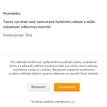
Poznámka:
Tento výrobek není samostaně funkčním celkem a může
vyžadovat odbornou montáž.
Země původu: Čína.
Zboží zařazeno v kategoriích
Pro základní funkčnost, zpříjemnění používání webu, analytické
Všechno zboží
účely a v případě udělení souhlasu také pro účely cílení reklamy
využíváme soubory cookies. Nastavení vlastních preferencí
Zdroje a měřící přístroje
cookies můžete kdykoli upravit odkazem ve spodní části stránek.
Měřící přístroje
Souhlasím
Nastavení
Souhlas můžete odmítnout
zde
.
Vytvořeno na
Eshop-rychle.cz