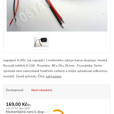
napájení 4-30V ,lze napájet i z méřeného zdroje barva displeje: modrá
Rozsah měření 0-10A Rozměry: 48 x 29 x 26 mm Poznámka: Tento
výrobek není samostaně funkčním celkem a může vyžadovat odbornou
montáž. Země původu: Čína.
celý popis
Dostupnost
Není skladem
169,00 Kč
/
ks
139,67 Kč
bez DPH
Momentálně není k dispozici