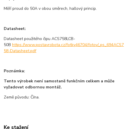
Měří proud do 50A v obou směrech, hallový princip.
Datasheet:
Datasheet použitého čipu ACS758LCB-
50B
https://www.postavrobota.cz/fotky46704/fotov/_ps_694ACS7
58-Datasheet.pdf
Poznámka:
Tento výrobek není samostaně funkčním celkem a může
vyžadovat odbornou montáž.
Země původu: Čína.
Ke stažení