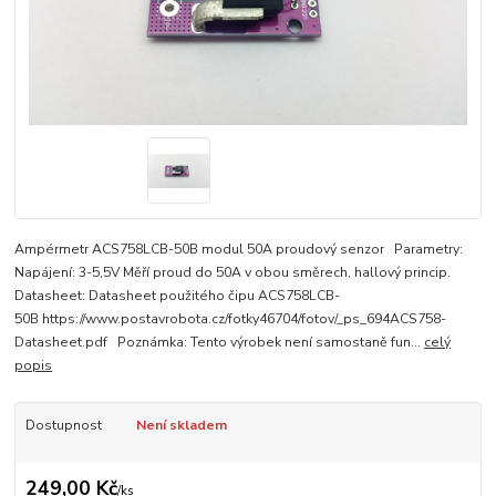
Ampérmetr ACS758LCB-50B modul 50A proudový senzor Parametry:
Napájení: 3-5,5V Měří proud do 50A v obou směrech, hallový princip.
Datasheet: Datasheet použitého čipu ACS758LCB-
50B https://www.postavrobota.cz/fotky46704/fotov/_ps_694ACS758-
Datasheet.pdf Poznámka: Tento výrobek není samostaně fun...
celý
popis
Dostupnost
Není skladem
249,00 Kč
/
ks